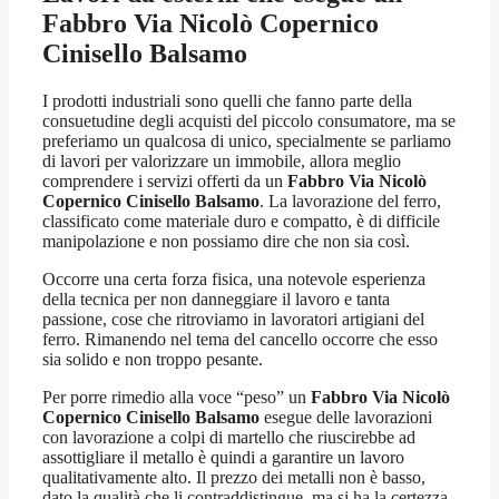
Fabbro Via Nicolò Copernico
Cinisello Balsamo
I prodotti industriali sono quelli che fanno parte della
consuetudine degli acquisti del piccolo consumatore, ma se
preferiamo un qualcosa di unico, specialmente se parliamo
di lavori per valorizzare un immobile, allora meglio
comprendere i servizi offerti da un
Fabbro Via Nicolò
Copernico Cinisello Balsamo
. La lavorazione del ferro,
classificato come materiale duro e compatto, è di difficile
manipolazione e non possiamo dire che non sia così.
Occorre una certa forza fisica, una notevole esperienza
della tecnica per non danneggiare il lavoro e tanta
passione, cose che ritroviamo in lavoratori artigiani del
ferro. Rimanendo nel tema del cancello occorre che esso
sia solido e non troppo pesante.
Per porre rimedio alla voce “peso” un
Fabbro Via Nicolò
Copernico Cinisello Balsamo
esegue delle lavorazioni
con lavorazione a colpi di martello che riuscirebbe ad
assottigliare il metallo è quindi a garantire un lavoro
qualitativamente alto. Il prezzo dei metalli non è basso,
dato la qualità che li contraddistingue, ma si ha la certezza