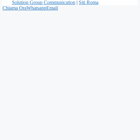
Solution Group Communication
|
Siti Roma
Chiama Ora
Whatsapp
Email