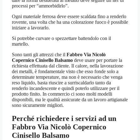
dare la forma desiderata al metallo deve seguire un iter di
processi per “ammorbidirlo”.
Ogni materiale ferrosa deve essere scaldata fino a renderlo
rovente, una volta che ha una colorazione fuoco è possibile
iniziare a lavorarlo.
Si potrebbe curvare o spezzettare battendolo con il
martello.
Sono tanti gli attrezzi che il
Fabbro Via Nicolò
Copernico Cinisello Balsamo
deve usare per portare la
richiesta effettuata dal cliente. Il calore, nella lavorazione
dei metalli, è fondamentale visto che esso fonde solo a
determinate temperature, ma non è necessario che venga
reso liquido, basta riuscire a surriscaldarlo tanto da
renderlo incandescente e quindi poterlo utilizzare per il
prodotto finito. In commercio ci sono molti modelli
disponibili, ma le qualità assicurate da un lavoro artigianale
sono sicuramente migliori.
Perché richiedere i servizi ad un
Fabbro Via Nicolò Copernico
Cinisello Balsamo