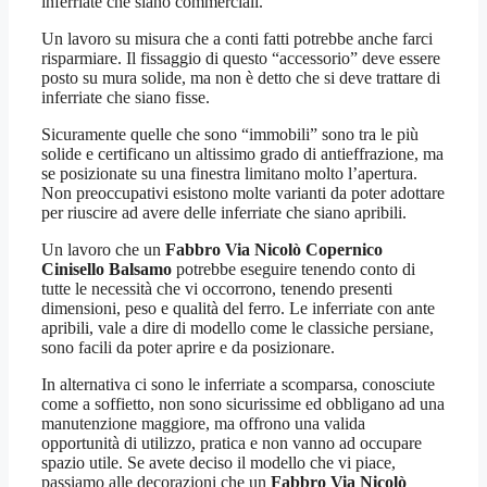
inferriate che siano commerciali.
Un lavoro su misura che a conti fatti potrebbe anche farci
risparmiare. Il fissaggio di questo “accessorio” deve essere
posto su mura solide, ma non è detto che si deve trattare di
inferriate che siano fisse.
Sicuramente quelle che sono “immobili” sono tra le più
solide e certificano un altissimo grado di antieffrazione, ma
se posizionate su una finestra limitano molto l’apertura.
Non preoccupativi esistono molte varianti da poter adottare
per riuscire ad avere delle inferriate che siano apribili.
Un lavoro che un
Fabbro Via Nicolò Copernico
Cinisello Balsamo
potrebbe eseguire tenendo conto di
tutte le necessità che vi occorrono, tenendo presenti
dimensioni, peso e qualità del ferro. Le inferriate con ante
apribili, vale a dire di modello come le classiche persiane,
sono facili da poter aprire e da posizionare.
In alternativa ci sono le inferriate a scomparsa, conosciute
come a soffietto, non sono sicurissime ed obbligano ad una
manutenzione maggiore, ma offrono una valida
opportunità di utilizzo, pratica e non vanno ad occupare
spazio utile. Se avete deciso il modello che vi piace,
passiamo alle decorazioni che un
Fabbro Via Nicolò