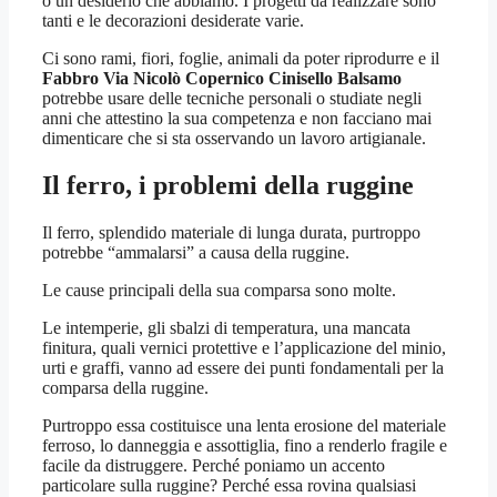
o un desiderio che abbiamo. I progetti da realizzare sono
tanti e le decorazioni desiderate varie.
Ci sono rami, fiori, foglie, animali da poter riprodurre e il
Fabbro Via Nicolò Copernico Cinisello Balsamo
potrebbe usare delle tecniche personali o studiate negli
anni che attestino la sua competenza e non facciano mai
dimenticare che si sta osservando un lavoro artigianale.
Il ferro, i problemi della ruggine
Il ferro, splendido materiale di lunga durata, purtroppo
potrebbe “ammalarsi” a causa della ruggine.
Le cause principali della sua comparsa sono molte.
Le intemperie, gli sbalzi di temperatura, una mancata
finitura, quali vernici protettive e l’applicazione del minio,
urti e graffi, vanno ad essere dei punti fondamentali per la
comparsa della ruggine.
Purtroppo essa costituisce una lenta erosione del materiale
ferroso, lo danneggia e assottiglia, fino a renderlo fragile e
facile da distruggere. Perché poniamo un accento
particolare sulla ruggine? Perché essa rovina qualsiasi