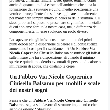
protettiva, chiamata finitura. Detto questo teniamo conto
anche di quanta umidità esiste nell’ambiente che aiuta la
formazione della ruggine e quindi meglio posizionare una
vernice idrorepellente che si deve applicare annualmente
per mantenere sempre intatto la bellezza della struttura. Gli
stessi problemi si possono presentare sugli infissi in metallo
di cui abbiamo fornito la nostra casa, ma, a differenza dei
componenti esterni, esse svolgono un ruolo diverso.
Lo sapevate che gli infissi costituiscono uno dei primi
punti deboli per la dispersione di calore e di conseguenza
aumentano i costi per il riscaldamento? Un
Fabbro Via
Nicolò Copernico Cinisello Balsamo
costruisce gli infissi
sulle misure che ha a disposizione, sfruttando il minimo
spazio e quindi impedendo eventuali dispersioni di calore o
infiltrazioni di acqua, che dilatano le crepe.
Un
Fabbro Via Nicolò Copernico
Cinisello Balsamo
per mobili e scale
dei nostri sogni
Pensate che un
Fabbro Via Nicolò Copernico Cinisello
Balsamo
esegua solo lavoro di strutture imponenti o che
siano da esterno? Sbagliato.