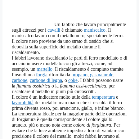
Un fabbro che lavora principalmente
sugli attrezzi per i
cavalli
è chiamato
maniscalco
. Il
maniscalco lavora con il metallo nero, specialmente ferro.
Il colore nero proviene da uno strato di ossido che si
deposita sulla superficie del metallo durante il
riscaldamento.
I fabbri lavorano riscaldando le parti di ferro modellato o di
acciaio in usere modellato con gli attrezzi, come, ad
esempio, un
martello
. Il riscaldamento è compiuto tramite
l’uso di una
forgia
rifornita da
propano
,
gas naturale
,
carbone
,
carbone di legna
, o
coke
. I fabbri possono usare
la
fiamma ossidrica
o la
fiamma ossi-acetilenica
, per
riscaldare il metallo in punti più circoscritti.
Il colore è un indicatore molto utile della
temperatura
e
lavorabilità
del metallo: man mano che si riscalda il ferro
prima diventa rosso, poi arancione, giallo, e infine bianco.
La temperatura ideale per la maggior parte delle operazioni
di forgiatura è quella corrispondente al colore giallo-
arancio, più o meno nota come
calore di forgiatura
. Per
evitare che la luce ambiente impedisca loro di valutare con
precisione il colore del metallo, molti fabbri lavorano al