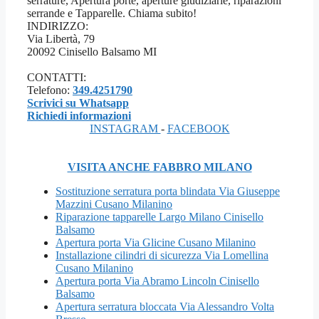
serrature, Apertura porte, aperture giudiziarie, riparazioni
serrande e Tapparelle. Chiama subito!
INDIRIZZO:
Via Libertà, 79
20092 Cinisello Balsamo MI
CONTATTI:
Telefono:
349.4251790
Scrivici su Whatsapp
Richiedi informazioni
INSTAGRAM
-
FACEBOOK
VISITA ANCHE FABBRO MILANO
Sostituzione serratura porta blindata Via Giuseppe
Mazzini Cusano Milanino
Riparazione tapparelle Largo Milano Cinisello
Balsamo
Apertura porta Via Glicine Cusano Milanino
Installazione cilindri di sicurezza Via Lomellina
Cusano Milanino
Apertura porta Via Abramo Lincoln Cinisello
Balsamo
Apertura serratura bloccata Via Alessandro Volta