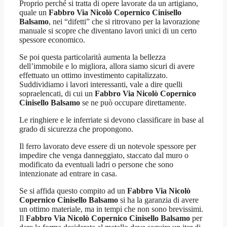
Proprio perché si tratta di opere lavorate da un artigiano,
quale un
Fabbro Via Nicolò Copernico Cinisello
Balsamo
, nei “difetti” che si ritrovano per la lavorazione
manuale si scopre che diventano lavori unici di un certo
spessore economico.
Se poi questa particolarità aumenta la bellezza
dell’immobile e lo migliora, allora siamo sicuri di avere
effettuato un ottimo investimento capitalizzato.
Suddividiamo i lavori interessanti, vale a dire quelli
sopraelencati, di cui un
Fabbro Via Nicolò Copernico
Cinisello Balsamo
se ne può occupare direttamente.
Le ringhiere e le inferriate si devono classificare in base al
grado di sicurezza che propongono.
Il ferro lavorato deve essere di un notevole spessore per
impedire che venga danneggiato, staccato dal muro o
modificato da eventuali ladri o persone che sono
intenzionate ad entrare in casa.
Se si affida questo compito ad un
Fabbro Via Nicolò
Copernico Cinisello Balsamo
si ha la garanzia di avere
un ottimo materiale, ma in tempi che non sono brevissimi.
Il
Fabbro Via Nicolò Copernico Cinisello Balsamo
per