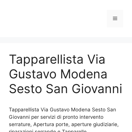
Vai
al
contenuto
Menu
Tapparellista Via
Gustavo Modena
Sesto San Giovanni
Tapparellista Via Gustavo Modena Sesto San
Giovanni per servizi di pronto intervento
serrature, Apertura porte, aperture giudiziarie,
riparazioni serrande e Tapparelle.