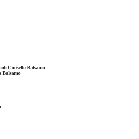
li Cinisello Balsamo
lo Balsamo
o