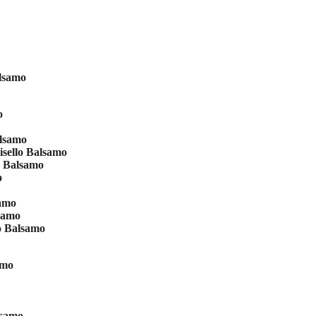
alsamo
o
alsamo
isello Balsamo
o Balsamo
o
samo
samo
o Balsamo
amo
lsamo