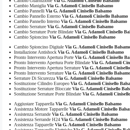
Cambio Guarnizione
Via G. Adamoli Cinisello Balsamo
Cambio Maniglia
Via G. Adamoli Cinisello Balsamo
Cambio Pannelli
Via G. Adamoli Cinisello Balsamo
Cambio Pannello Esterno
Via G. Adamoli Cinisello Balsamo
Cambio Pannello Interno
Via G. Adamoli Cinisello Balsamo
Cambio Serrature
Via G. Adamoli Cinisello Balsamo
Cambio Serrature Porte Blindate
Via G. Adamoli Cinisello B
Cambio Spioncino
Via G. Adamoli Cinisello Balsamo
Cambio Spioncino Digitale
Via G. Adamoli Cinisello Balsam
Installazione Antishock
Via G. Adamoli Cinisello Balsamo
Pronto Intervento Apertura Porte
Via G. Adamoli Cinisello B
Pronto Intervento Apertura Porte Blindate
Via G. Adamoli Cin
Pronto Intervento Apertura Serrature
Via G. Adamoli Cinisell
Pronto Intervento Serrature
Via G. Adamoli Cinisello Balsam
Serrature Di Sicurezza
Via G. Adamoli Cinisello Balsamo
Sostituzione Cilindro Europeo
Via G. Adamoli Cinisello Bal
Sostituzione Serrature Bloccate
Via G. Adamoli Cinisello Bal
Sostituzione Serrature Porte Blindate
Via G. Adamoli Cinisell
Aggiustare Tapparella
Via G. Adamoli Cinisello Balsamo
Assistenza Motore Tapparelle
Via G. Adamoli Cinisello Bals
Assistenza Serrande
Via G. Adamoli Cinisello Balsamo
Assistenza Serrande H24
Via G. Adamoli Cinisello Balsamo
Assistenza Tapparelle
Via G. Adamoli Cinisello Balsamo
Assistenza Tapparelle Elettriche
Via G. Adamoli Cinisello Ba