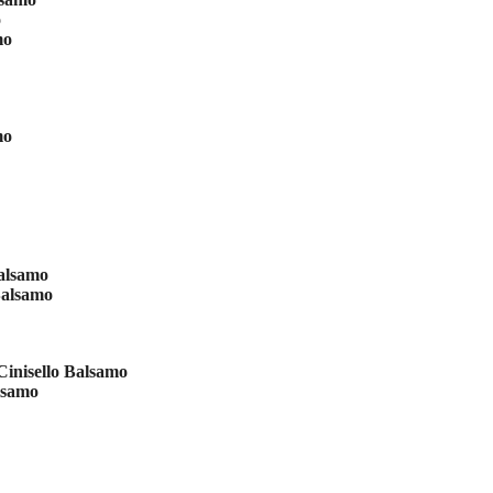
o
mo
mo
Balsamo
Balsamo
inisello Balsamo
lsamo