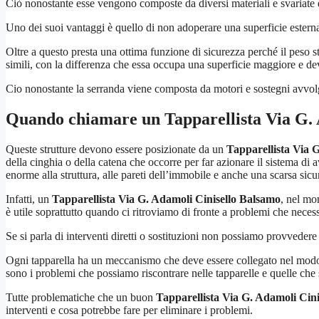
Ciò nonostante esse vengono composte da diversi materiali e svariate di
Uno dei suoi vantaggi è quello di non adoperare una superficie esterna
Oltre a questo presta una ottima funzione di sicurezza perché il peso s
simili, con la differenza che essa occupa una superficie maggiore e deve
Cio nonostante la serranda viene composta da motori e sostegni avvolgi
Quando chiamare un
Tapparellista Via G.
Queste strutture devono essere posizionate da un
Tapparellista Via 
della cinghia o della catena che occorre per far azionare il sistema di 
enorme alla struttura, alle pareti dell’immobile e anche una scarsa sicu
Infatti, un
Tapparellista Via G. Adamoli Cinisello Balsamo
, nel mo
è utile soprattutto quando ci ritroviamo di fronte a problemi che neces
Se si parla di interventi diretti o sostituzioni non possiamo provvedere d
Ogni tapparella ha un meccanismo che deve essere collegato nel modo mi
sono i problemi che possiamo riscontrare nelle tapparelle e quelle che 
Tutte problematiche che un buon
Tapparellista Via G. Adamoli Cin
interventi e cosa potrebbe fare per eliminare i problemi.