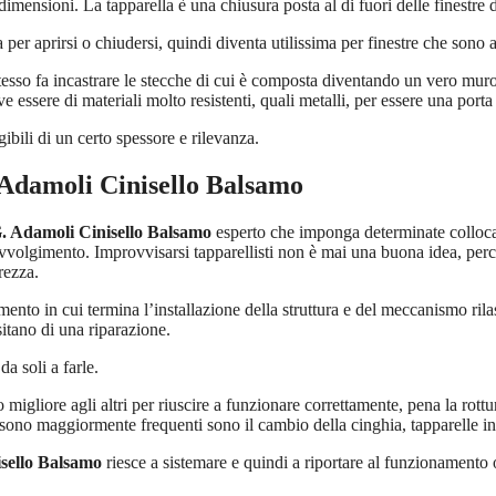
mensioni. La tapparella è una chiusura posta al di fuori delle finestre d
 per aprirsi o chiudersi, quindi diventa utilissima per finestre che so
tesso fa incastrare le stecche di cui è composta diventando un vero muro 
 essere di materiali molto resistenti, quali metalli, per essere una port
bili di un certo spessore e rilevanza.
 Adamoli Cinisello Balsamo
G. Adamoli Cinisello Balsamo
esperto che imponga determinate collocazio
avvolgimento. Improvvisarsi tapparellisti non è mai una buona idea, perch
rezza.
mento in cui termina l’installazione della struttura e del meccanismo ri
sitano di una riparazione.
a soli a farle.
gliore agli altri per riuscire a funzionare correttamente, pena la rott
sono maggiormente frequenti sono il cambio della cinghia, tapparelle inca
isello Balsamo
riesce a sistemare e quindi a riportare al funzionamento o