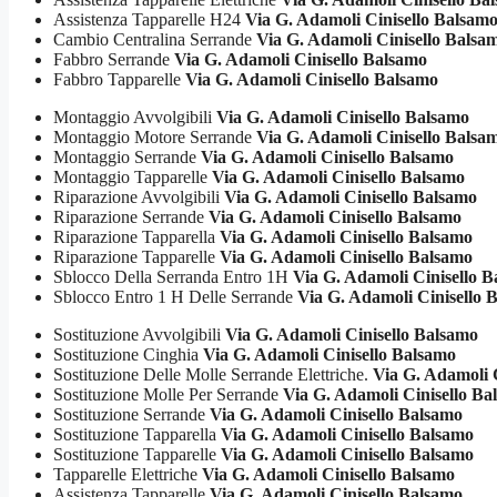
Assistenza Tapparelle H24
Via G. Adamoli Cinisello Balsam
Cambio Centralina Serrande
Via G. Adamoli Cinisello Balsa
Fabbro Serrande
Via G. Adamoli Cinisello Balsamo
Fabbro Tapparelle
Via G. Adamoli Cinisello Balsamo
Montaggio Avvolgibili
Via G. Adamoli Cinisello Balsamo
Montaggio Motore Serrande
Via G. Adamoli Cinisello Balsa
Montaggio Serrande
Via G. Adamoli Cinisello Balsamo
Montaggio Tapparelle
Via G. Adamoli Cinisello Balsamo
Riparazione Avvolgibili
Via G. Adamoli Cinisello Balsamo
Riparazione Serrande
Via G. Adamoli Cinisello Balsamo
Riparazione Tapparella
Via G. Adamoli Cinisello Balsamo
Riparazione Tapparelle
Via G. Adamoli Cinisello Balsamo
Sblocco Della Serranda Entro 1H
Via G. Adamoli Cinisello 
Sblocco Entro 1 H Delle Serrande
Via G. Adamoli Cinisello 
Sostituzione Avvolgibili
Via G. Adamoli Cinisello Balsamo
Sostituzione Cinghia
Via G. Adamoli Cinisello Balsamo
Sostituzione Delle Molle Serrande Elettriche.
Via G. Adamoli C
Sostituzione Molle Per Serrande
Via G. Adamoli Cinisello Ba
Sostituzione Serrande
Via G. Adamoli Cinisello Balsamo
Sostituzione Tapparella
Via G. Adamoli Cinisello Balsamo
Sostituzione Tapparelle
Via G. Adamoli Cinisello Balsamo
Tapparelle Elettriche
Via G. Adamoli Cinisello Balsamo
Assistenza Tapparelle
Via G. Adamoli Cinisello Balsamo