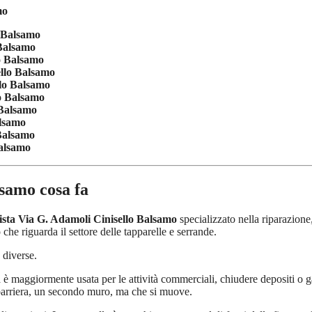
mo
 Balsamo
 Balsamo
o Balsamo
llo Balsamo
lo Balsamo
o Balsamo
 Balsamo
alsamo
Balsamo
Balsamo
lsamo
cosa fa
ista Via G. Adamoli Cinisello Balsamo
specializzato nella riparazione
 che riguarda il settore delle tapparelle e serrande.
 diverse.
è maggiormente usata per le attività commerciali, chiudere depositi o ga
arriera, un secondo muro, ma che si muove.