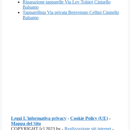
Riparazione tapparelle Via Lev Tolstoj Cinisello
Balsamo
Tapparellista Via privata Benvenuto Cellini Cinisello
Balsamo
Leggi L'informativa privacy
-
Cookie Policy (UE)
-
Mappa del Sito
COPYRIGHT [c] 2023 by -
Realizzazione siti internet
-