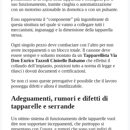
suo funzionamento, tramite cinghia o automatizzazione
con un motorino azionabile in domotica o con un pulsante.
Esso rappresenta il “componente” più ingombrante di
questa struttura nel quale si vanno a collegare tutti i
meccanismi, ingranaggi e la dimensione della tapparella
stessa.
Ogni singolo pezzo deve combaciare con l’altro per non
avere inceppamenti o un blocco totale. Il cassone deve
essere sempre e soltanto montato da un
Tapparellista Via
Don Enrico Tazzoli Cinisello Balsamo
che effettui il
collaudo dell’impianto, posizioni tutto a norma di legge e
rilasci i dovuti documenti e certificazioni.
Se non ci sono queste prerogative è possibile che il lavoro
possegga difetti e allora è inutilizzabile.
Adeguamenti, rumori e difetti di
tapparelle e serrande
Un ottimo sistema di funzionamento delle tapparelle vuol
dire non sopportare inceppamenti, che purtroppo si
presentano con l’usura, e rumori che sono vari indizi di