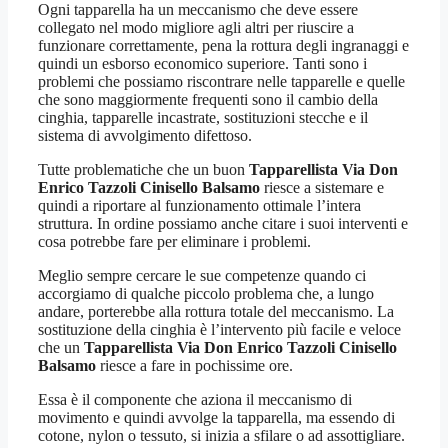
Ogni tapparella ha un meccanismo che deve essere
collegato nel modo migliore agli altri per riuscire a
funzionare correttamente, pena la rottura degli ingranaggi e
quindi un esborso economico superiore. Tanti sono i
problemi che possiamo riscontrare nelle tapparelle e quelle
che sono maggiormente frequenti sono il cambio della
cinghia, tapparelle incastrate, sostituzioni stecche e il
sistema di avvolgimento difettoso.
Tutte problematiche che un buon
Tapparellista Via Don
Enrico Tazzoli Cinisello Balsamo
riesce a sistemare e
quindi a riportare al funzionamento ottimale l’intera
struttura. In ordine possiamo anche citare i suoi interventi e
cosa potrebbe fare per eliminare i problemi.
Meglio sempre cercare le sue competenze quando ci
accorgiamo di qualche piccolo problema che, a lungo
andare, porterebbe alla rottura totale del meccanismo. La
sostituzione della cinghia è l’intervento più facile e veloce
che un
Tapparellista Via Don Enrico Tazzoli Cinisello
Balsamo
riesce a fare in pochissime ore.
Essa è il componente che aziona il meccanismo di
movimento e quindi avvolge la tapparella, ma essendo di
cotone, nylon o tessuto, si inizia a sfilare o ad assottigliare.