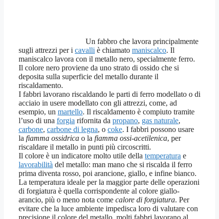
Un fabbro che lavora principalmente
sugli attrezzi per i
cavalli
è chiamato
maniscalco
. Il
maniscalco lavora con il metallo nero, specialmente ferro.
Il colore nero proviene da uno strato di ossido che si
deposita sulla superficie del metallo durante il
riscaldamento.
I fabbri lavorano riscaldando le parti di ferro modellato o di
acciaio in usere modellato con gli attrezzi, come, ad
esempio, un
martello
. Il riscaldamento è compiuto tramite
l’uso di una
forgia
rifornita da
propano
,
gas naturale
,
carbone
,
carbone di legna
, o
coke
. I fabbri possono usare
la
fiamma ossidrica
o la
fiamma ossi-acetilenica
, per
riscaldare il metallo in punti più circoscritti.
Il colore è un indicatore molto utile della
temperatura
e
lavorabilità
del metallo: man mano che si riscalda il ferro
prima diventa rosso, poi arancione, giallo, e infine bianco.
La temperatura ideale per la maggior parte delle operazioni
di forgiatura è quella corrispondente al colore giallo-
arancio, più o meno nota come
calore di forgiatura
. Per
evitare che la luce ambiente impedisca loro di valutare con
precisione il colore del metallo, molti fabbri lavorano al