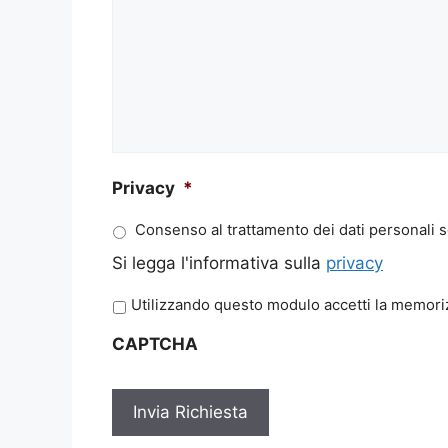
Privacy
*
Consenso al trattamento dei dati personali s
Si legga l'informativa sulla
privacy
P
Utilizzando questo modulo accetti la memoriz
r
CAPTCHA
i
v
a
c
y