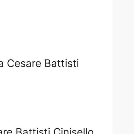
ia Cesare Battisti
re Battisti Cinisello