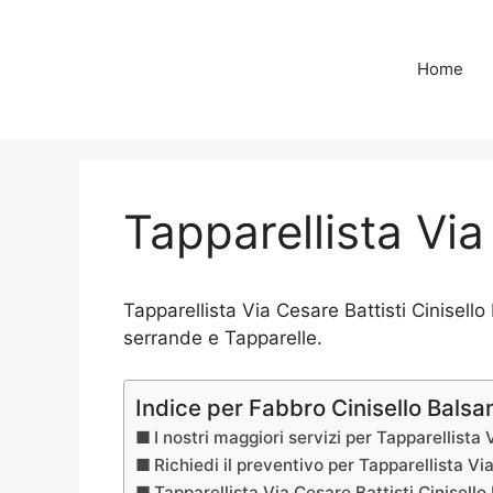
Vai
al
contenuto
Home
Tapparellista Via
Tapparellista Via Cesare Battisti Cinisello
serrande e Tapparelle.
Indice per Fabbro Cinisello Bals
I nostri maggiori servizi per Tapparellista
Richiedi il preventivo per Tapparellista Vi
Tapparellista Via Cesare Battisti Cinisell