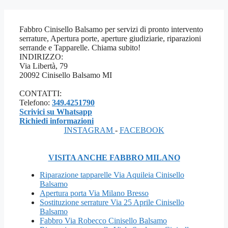
Fabbro Cinisello Balsamo per servizi di pronto intervento
serrature, Apertura porte, aperture giudiziarie, riparazioni
serrande e Tapparelle. Chiama subito!
INDIRIZZO:
Via Libertà, 79
20092 Cinisello Balsamo MI
CONTATTI:
Telefono:
349.4251790
Scrivici su Whatsapp
Richiedi informazioni
INSTAGRAM
-
FACEBOOK
VISITA ANCHE FABBRO MILANO
Riparazione tapparelle Via Aquileia Cinisello
Balsamo
Apertura porta Via Milano Bresso
Sostituzione serrature Via 25 Aprile Cinisello
Balsamo
Fabbro Via Robecco Cinisello Balsamo