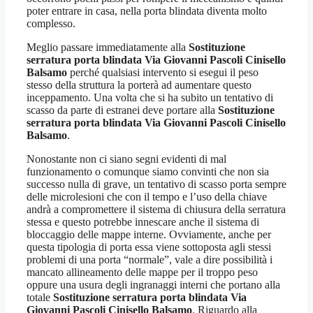
poter entrare in casa, nella porta blindata diventa molto
complesso.
Meglio passare immediatamente alla
Sostituzione
serratura porta blindata Via Giovanni Pascoli Cinisello
Balsamo
perché qualsiasi intervento si esegui il peso
stesso della struttura la porterà ad aumentare questo
inceppamento. Una volta che si ha subito un tentativo di
scasso da parte di estranei deve portare alla
Sostituzione
serratura porta blindata Via Giovanni Pascoli Cinisello
Balsamo
.
Nonostante non ci siano segni evidenti di mal
funzionamento o comunque siamo convinti che non sia
successo nulla di grave, un tentativo di scasso porta sempre
delle microlesioni che con il tempo e l’uso della chiave
andrà a compromettere il sistema di chiusura della serratura
stessa e questo potrebbe innescare anche il sistema di
bloccaggio delle mappe interne. Ovviamente, anche per
questa tipologia di porta essa viene sottoposta agli stessi
problemi di una porta “normale”, vale a dire possibilità i
mancato allineamento delle mappe per il troppo peso
oppure una usura degli ingranaggi interni che portano alla
totale
Sostituzione serratura porta blindata Via
Giovanni Pascoli Cinisello Balsamo
. Riguardo alla