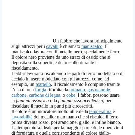
Un fabbro che lavora principalmente
sugli attrezzi per i
cavalli
è chiamato
maniscalco
. Il
maniscalco lavora con il metallo nero, specialmente ferro.
Il colore nero proviene da uno strato di ossido che si
deposita sulla superficie del metallo durante il
riscaldamento.
I fabbri lavorano riscaldando le parti di ferro modellato o di
acciaio in usere modellato con gli attrezzi, come, ad
esempio, un
martello
. Il riscaldamento è compiuto tramite
l’uso di una
forgia
rifornita da
propano
,
gas naturale
,
carbone
,
carbone di legna
, o
coke
. I fabbri possono usare
la
fiamma ossidrica
o la
fiamma ossi-acetilenica
, per
riscaldare il metallo in punti più circoscritti.
Il colore è un indicatore molto utile della
temperatura
e
lavorabilità
del metallo: man mano che si riscalda il ferro
prima diventa rosso, poi arancione, giallo, e infine bianco.
La temperatura ideale per la maggior parte delle operazioni
di forgiatura è quella corrispondente al colore giallo-