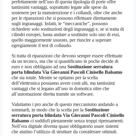
perfettamente nell’uso di questa tipologia di porte offre
tantissimi vantaggi, soprattutto legate alle spese da
sostenere per la manutenzione e i collaudi, oltre che anche
per le riparazioni che si possono effettuare direttamente
sugli ingranaggi. Infatti, le “meccaniche”, possono
richiedere solo sostituzioni degli ingranaggi e, se si tratta di
cilindri europei, basta andare a sostituire solo uno di essi,
quello maggiormente usurato, per riuscire a superare
egregiamente il test di collaudo.
Si tratta di riparazioni che devono sempre essere effettuate
da un tecnico, ma che si quantificano in poche decide di
euro e non obbligano ad una
Sostituzione serratura
porta blindata Via Giovanni Pascoli Cinisello Balsamo
che sia totale. Mentre se optiamo per la scelta
dell’elettronica possiamo avere costi alti, ma tantissimi
vantaggi che si legano all’uso in domotica oltre che
all’automazione diretta tramite un software.
Valutiamo i pro anche di questo meccanismo andando a
sommarli, in modo che la scelta per la
Sostituzione
serratura porta blindata Via Giovanni Pascoli Cinisello
Balsamo
ci soddisfi pienamente senza troppi ripensamenti.
Nell’era digitale diventa quasi obbligatorio usare sistemi
che aiutino l’utilizzo di strutture da considerare ottimali.