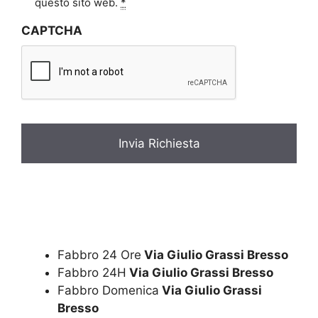
i
questo sito web.
*
v
CAPTCHA
a
c
y
*
Fabbro 24 Ore
Via Giulio Grassi Bresso
Fabbro 24H
Via Giulio Grassi Bresso
Fabbro Domenica
Via Giulio Grassi
Bresso