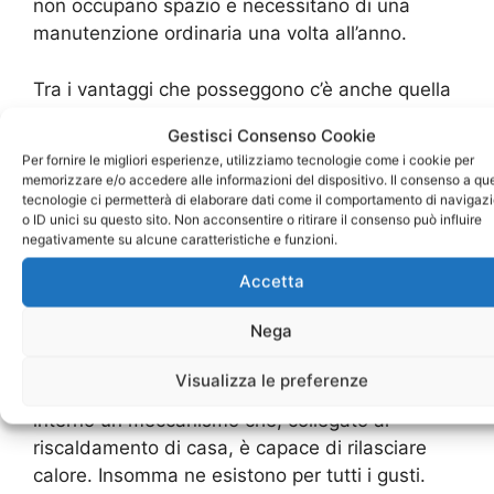
non occupano spazio e necessitano di una
manutenzione ordinaria una volta all’anno.
Tra i vantaggi che posseggono c’è anche quella
di poterle scegliere di diversi materiali ed
Gestisci Consenso Cookie
esistono anche tapparelle blindate, per
Per fornire le migliori esperienze, utilizziamo tecnologie come i cookie per
chiunque voglia aumentare la propria protezione
memorizzare e/o accedere alle informazioni del dispositivo. Il consenso a qu
in casa. Negli ultimi anni anch’esse si sono
tecnologie ci permetterà di elaborare dati come il comportamento di navigaz
o ID unici su questo sito. Non acconsentire o ritirare il consenso può influire
evolute e sono diventata tecnologiche, di
negativamente su alcune caratteristiche e funzioni.
diversi modelli e con caratteristiche intrinseche
Accetta
per le richieste più disparate.
Nega
Nello specifico ci sono modelli sviluppati per
avere un isolamento termoacustico ed altre per
Visualizza le preferenze
una funzione di riscaldamento, con al loro
interno un meccanismo che, collegato al
riscaldamento di casa, è capace di rilasciare
calore. Insomma ne esistono per tutti i gusti.