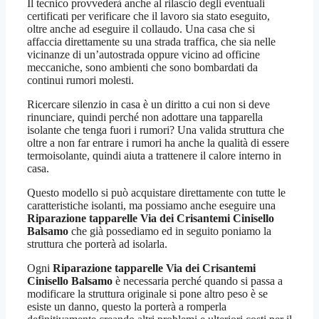
Il tecnico provvederà anche al rilascio degli eventuali
certificati per verificare che il lavoro sia stato eseguito,
oltre anche ad eseguire il collaudo. Una casa che si
affaccia direttamente su una strada traffica, che sia nelle
vicinanze di un’autostrada oppure vicino ad officine
meccaniche, sono ambienti che sono bombardati da
continui rumori molesti.
Ricercare silenzio in casa è un diritto a cui non si deve
rinunciare, quindi perché non adottare una tapparella
isolante che tenga fuori i rumori? Una valida struttura che
oltre a non far entrare i rumori ha anche la qualità di essere
termoisolante, quindi aiuta a trattenere il calore interno in
casa.
Questo modello si può acquistare direttamente con tutte le
caratteristiche isolanti, ma possiamo anche eseguire una
Riparazione tapparelle Via dei Crisantemi Cinisello
Balsamo
che già possediamo ed in seguito poniamo la
struttura che porterà ad isolarla.
Ogni
Riparazione tapparelle Via dei Crisantemi
Cinisello Balsamo
è necessaria perché quando si passa a
modificare la struttura originale si pone altro peso è se
esiste un danno, questo la porterà a romperla