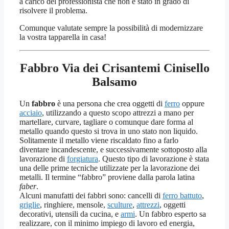
a carico del professionista che non è stato in grado di
risolvere il problema.
Comunque valutate sempre la possibilità di modernizzare
la vostra tapparella in casa!
Fabbro Via dei Crisantemi Cinisello
Balsamo
Un
fabbro
è una persona che crea oggetti di
ferro
oppure
acciaio
, utilizzando a questo scopo attrezzi a mano per
martellare, curvare, tagliare o comunque dare forma al
metallo quando questo si trova in uno stato non liquido.
Solitamente il metallo viene riscaldato fino a farlo
diventare incandescente, e successivamente sottoposto alla
lavorazione di
forgiatura
. Questo tipo di lavorazione è stata
una delle prime tecniche utilizzate per la lavorazione dei
metalli. Il termine “fabbro” proviene dalla parola latina
faber
.
Alcuni manufatti dei fabbri sono: cancelli di
ferro battuto
,
griglie
, ringhiere, mensole,
sculture
,
attrezzi
, oggetti
decorativi, utensili da cucina, e
armi
. Un fabbro esperto sa
realizzare, con il minimo impiego di lavoro ed energia,