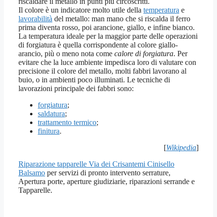
riscaldare il metallo in punti più circoscritti.
Il colore è un indicatore molto utile della
temperatura
e
lavorabilità
del metallo: man mano che si riscalda il ferro
prima diventa rosso, poi arancione, giallo, e infine bianco.
La temperatura ideale per la maggior parte delle operazioni
di forgiatura è quella corrispondente al colore giallo-
arancio, più o meno nota come
calore di forgiatura
. Per
evitare che la luce ambiente impedisca loro di valutare con
precisione il colore del metallo, molti fabbri lavorano al
buio, o in ambienti poco illuminati. Le tecniche di
lavorazioni principale dei fabbri sono:
forgiatura
;
saldatura
;
trattamento termico
;
finitura
.
[
Wikipedia
]
Riparazione tapparelle Via dei Crisantemi Cinisello
Balsamo
per servizi di pronto intervento serrature,
Apertura porte, aperture giudiziarie, riparazioni serrande e
Tapparelle.