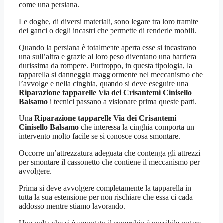
come una persiana.
Le doghe, di diversi materiali, sono legare tra loro tramite
dei ganci o degli incastri che permette di renderle mobili.
Quando la persiana è totalmente aperta esse si incastrano
una sull’altra e grazie al loro peso diventano una barriera
durissima da rompere. Purtroppo, in questa tipologia, la
tapparella si danneggia maggiormente nel meccanismo che
l’avvolge e nella cinghia, quando si deve eseguire una
Riparazione tapparelle Via dei Crisantemi Cinisello
Balsamo
i tecnici passano a visionare prima queste parti.
Una
Riparazione tapparelle Via dei Crisantemi
Cinisello Balsamo
che interessa la cinghia comporta un
intervento molto facile se si conosce cosa smontare.
Occorre un’attrezzatura adeguata che contenga gli attrezzi
per smontare il cassonetto che contiene il meccanismo per
avvolgere.
Prima si deve avvolgere completamente la tapparella in
tutta la sua estensione per non rischiare che essa ci cada
addosso mentre stiamo lavorando.
Una volta che si è smontato il coperchio è possibile notare