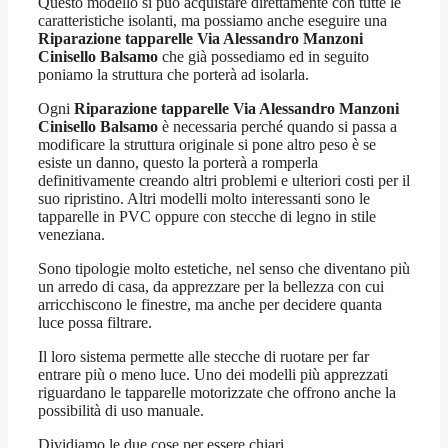
Questo modello si può acquistare direttamente con tutte le
caratteristiche isolanti, ma possiamo anche eseguire una
Riparazione tapparelle Via Alessandro Manzoni
Cinisello Balsamo
che già possediamo ed in seguito
poniamo la struttura che porterà ad isolarla.
Ogni
Riparazione tapparelle Via Alessandro Manzoni
Cinisello Balsamo
è necessaria perché quando si passa a
modificare la struttura originale si pone altro peso è se
esiste un danno, questo la porterà a romperla
definitivamente creando altri problemi e ulteriori costi per il
suo ripristino. Altri modelli molto interessanti sono le
tapparelle in PVC oppure con stecche di legno in stile
veneziana.
Sono tipologie molto estetiche, nel senso che diventano più
un arredo di casa, da apprezzare per la bellezza con cui
arricchiscono le finestre, ma anche per decidere quanta
luce possa filtrare.
Il loro sistema permette alle stecche di ruotare per far
entrare più o meno luce. Uno dei modelli più apprezzati
riguardano le tapparelle motorizzate che offrono anche la
possibilità di uso manuale.
Dividiamo le due cose per essere chiari.