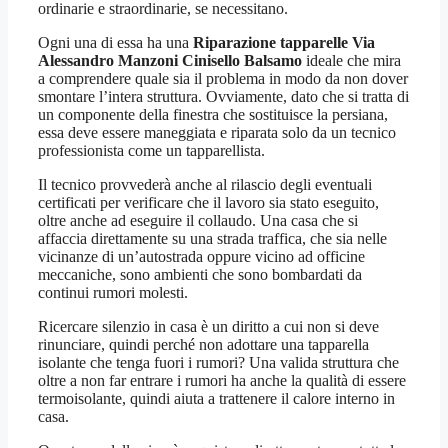
ordinarie e straordinarie, se necessitano.
Ogni una di essa ha una
Riparazione tapparelle Via
Alessandro Manzoni Cinisello Balsamo
ideale che mira
a comprendere quale sia il problema in modo da non dover
smontare l’intera struttura. Ovviamente, dato che si tratta di
un componente della finestra che sostituisce la persiana,
essa deve essere maneggiata e riparata solo da un tecnico
professionista come un tapparellista.
Il tecnico provvederà anche al rilascio degli eventuali
certificati per verificare che il lavoro sia stato eseguito,
oltre anche ad eseguire il collaudo. Una casa che si
affaccia direttamente su una strada traffica, che sia nelle
vicinanze di un’autostrada oppure vicino ad officine
meccaniche, sono ambienti che sono bombardati da
continui rumori molesti.
Ricercare silenzio in casa è un diritto a cui non si deve
rinunciare, quindi perché non adottare una tapparella
isolante che tenga fuori i rumori? Una valida struttura che
oltre a non far entrare i rumori ha anche la qualità di essere
termoisolante, quindi aiuta a trattenere il calore interno in
casa.