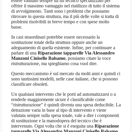
essere valutato sempre da un tecnico specializzato per
offrire il massimo vantaggio nel riutilizzo di tutto il sistema
di avvolgimento. Tanti sono i problemi che possiamo
ritrovare in questa struttura, ma il più delle volte si tratta di
problemi risolvibili in breve tempo e con spese molto
basse.
In casi straordinari potrebbe essere necessario la
sostituzione totale della struttura oppure anche un
adeguamento di quella esistente. Infine, per continuare a
parlare di una
Riparazione tapparelle Via Alessandro
Manzoni Cinisello Balsamo
, possiamo citare la voce
ristrutturazione, ma spieghiamo cosa vuol dire.
Questo meccanismo è sul mercato da molti anni e quindi ci
sono tantissimi modelli, nelle case italiane, che si possono
classificare obsoleti.
Un qualsiasi intervento che le porti ad automatizzarsi o a
renderle maggiormente sicure è classificabile come
“ristrutturazione” è quindi diventa una spesa deducibile. La
detrazione varia in base al tipo di intervento e viene
valutata sempre sulla spesa totale, vale a dire i componenti
di sostituzione e la manodopera del tecnico che è
intervenuto. Ogni volta che si è eseguita una
Riparazione
tapparelle Via Alessandro Manzoni Cinisello Balsamo