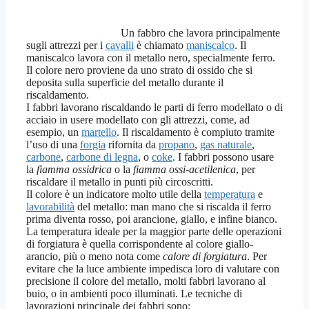
Un fabbro che lavora principalmente
sugli attrezzi per i
cavalli
è chiamato
maniscalco
. Il
maniscalco lavora con il metallo nero, specialmente ferro.
Il colore nero proviene da uno strato di ossido che si
deposita sulla superficie del metallo durante il
riscaldamento.
I fabbri lavorano riscaldando le parti di ferro modellato o di
acciaio in usere modellato con gli attrezzi, come, ad
esempio, un
martello
. Il riscaldamento è compiuto tramite
l’uso di una
forgia
rifornita da
propano
,
gas naturale
,
carbone
,
carbone di legna
, o
coke
. I fabbri possono usare
la
fiamma ossidrica
o la
fiamma ossi-acetilenica
, per
riscaldare il metallo in punti più circoscritti.
Il colore è un indicatore molto utile della
temperatura
e
lavorabilità
del metallo: man mano che si riscalda il ferro
prima diventa rosso, poi arancione, giallo, e infine bianco.
La temperatura ideale per la maggior parte delle operazioni
di forgiatura è quella corrispondente al colore giallo-
arancio, più o meno nota come
calore di forgiatura
. Per
evitare che la luce ambiente impedisca loro di valutare con
precisione il colore del metallo, molti fabbri lavorano al
buio, o in ambienti poco illuminati. Le tecniche di
lavorazioni principale dei fabbri sono: