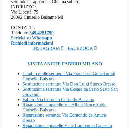
serrande e Tapparelle. Chiama subito!
INDIRIZZO:
Via Libertà, 79
20092 Cinisello Balsamo MI
CONTATTI:
Telefono:
349.4251790
Scrivici su Whatsapp
Richiedi informazioni
INSTAGRAM
-
FACEBOOK
VISITA ANCHE FABBRO MILANO
Cambio molle serrande Via Francesco Guicciardini
Cinisello Balsamo
Sostituzione serrature Via Don Luigi Sturzo Bresso
Sostituzione serrature Via Cesare da Sesto Sesto San
Giovanni
Fabbro Via Cornelio Cinisello Balsamo
Riparazione tapparelle Via Albert Bruce Sabin
Cinisello Balsamo
Riparazione serrande Via Edmondo de Amicis
Bresso
Riparazione tapparelle Viale Lombardia Cinisello