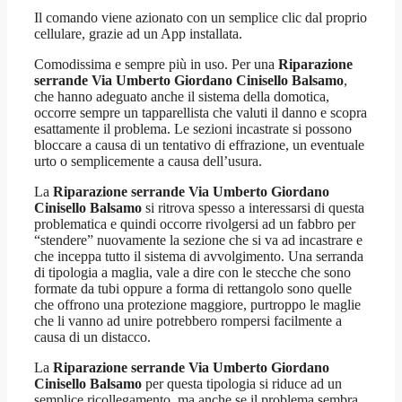
Il comando viene azionato con un semplice clic dal proprio
cellulare, grazie ad un App installata.
Comodissima e sempre più in uso. Per una
Riparazione
serrande Via Umberto Giordano Cinisello Balsamo
,
che hanno adeguato anche il sistema della domotica,
occorre sempre un tapparellista che valuti il danno e scopra
esattamente il problema. Le sezioni incastrate si possono
bloccare a causa di un tentativo di effrazione, un eventuale
urto o semplicemente a causa dell’usura.
La
Riparazione serrande Via Umberto Giordano
Cinisello Balsamo
si ritrova spesso a interessarsi di questa
problematica e quindi occorre rivolgersi ad un fabbro per
“stendere” nuovamente la sezione che si va ad incastrare e
che inceppa tutto il sistema di avvolgimento. Una serranda
di tipologia a maglia, vale a dire con le stecche che sono
formate da tubi oppure a forma di rettangolo sono quelle
che offrono una protezione maggiore, purtroppo le maglie
che li vanno ad unire potrebbero rompersi facilmente a
causa di un distacco.
La
Riparazione serrande Via Umberto Giordano
Cinisello Balsamo
per questa tipologia si riduce ad un
semplice ricollegamento, ma anche se il problema sembra