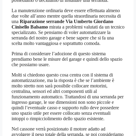
possediamo o decidiamo di installare una serranda.
La manutenzione ordinaria deve essere effettuata almeno
due volte all’anno mentre quella straordinaria necessita di
una
Riparazione serrande Via Umberto Giordano
Cinisello Balsamo
mirata a problemi valutati da un tecnico
specializzato. Se pensiamo di voler automatizzare la
serranda del nostro garage e bene sapere che si fa una
scelta molto vantaggiosa e soprattutto comoda.
Prima di considerare l’adozione di questo sistema
prendiamo bene le misure del garage e quindi dello spazio
che possiamo usare.
Molti si chiedono questo cosa centra con il sistema di
automatizzazione, ma la risposta è che se l’ambiente è
molto stretto non sarà possibile collocare motorini,
centralina, sensori ed altri componenti utili al
funzionamento automatico. Trattandosi di una serranda per
ingresso garage, le sue dimensioni non sono piccole e
quindi l’eventuale casso e supporto rullo deve possedere
uno spazio utile per essere collocato senza eventuali
intoppi o rimpicciolimento dello spazio esistente.
Nel cassone verrà posizionato il motore adatto ad
avvolgere il peso totale della serranda, se poi consideriamo