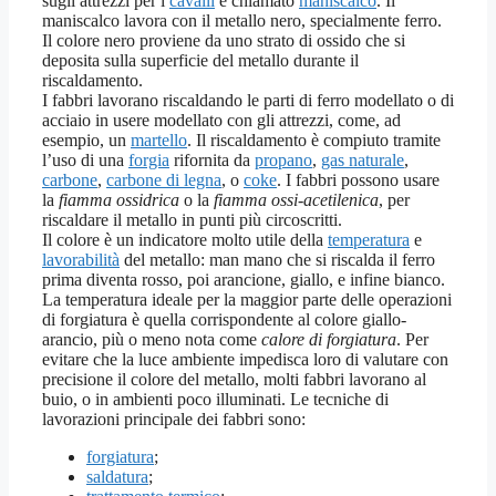
sugli attrezzi per i
cavalli
è chiamato
maniscalco
. Il
maniscalco lavora con il metallo nero, specialmente ferro.
Il colore nero proviene da uno strato di ossido che si
deposita sulla superficie del metallo durante il
riscaldamento.
I fabbri lavorano riscaldando le parti di ferro modellato o di
acciaio in usere modellato con gli attrezzi, come, ad
esempio, un
martello
. Il riscaldamento è compiuto tramite
l’uso di una
forgia
rifornita da
propano
,
gas naturale
,
carbone
,
carbone di legna
, o
coke
. I fabbri possono usare
la
fiamma ossidrica
o la
fiamma ossi-acetilenica
, per
riscaldare il metallo in punti più circoscritti.
Il colore è un indicatore molto utile della
temperatura
e
lavorabilità
del metallo: man mano che si riscalda il ferro
prima diventa rosso, poi arancione, giallo, e infine bianco.
La temperatura ideale per la maggior parte delle operazioni
di forgiatura è quella corrispondente al colore giallo-
arancio, più o meno nota come
calore di forgiatura
. Per
evitare che la luce ambiente impedisca loro di valutare con
precisione il colore del metallo, molti fabbri lavorano al
buio, o in ambienti poco illuminati. Le tecniche di
lavorazioni principale dei fabbri sono:
forgiatura
;
saldatura
;