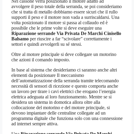
Nel cassone verrà posizionato il motore adatto ad
avvolgere il peso totale della serranda, se poi consideriamo
che si tratta di metallo dobbiamo essere sicuri che il rullo
supporti il peso e il motore non vada a surriscaldarsi. Una
volta posizionato il motore si passa al collaudo ed è
possibile che le prime volte si deve eseguire una
Riparazione serrande Via Privata De Marchi Cinisello
Balsamo
per riuscire a far “scivolare” correttamente i
settori e quindi avvolgerli su sé stessi.
Oltre al motore principale si deve collegare un motorino
che azioni il comando imposto.
In base al sistema che desideriamo ci saranno anche altri
elementi da posizionare Il meccanismo
dell’automatizzazione della serranda tramite telecomando
necessità di sensori di ricezione e questo comporta anche
un lavoro per tirare i cavi elettrici che erogano l’energia
elettrica adeguata al loro funzionamento. Mentre se si
desidera un sistema in domotica allora oltre alla
collocazione del motorino e del motore principale, si
devono impiantare delle centraline collegate ad un
programma digitale che funziona solo con una connessione
ad internet sempre attiva.
Una
Riparazione serrande Via Privata De Marchi