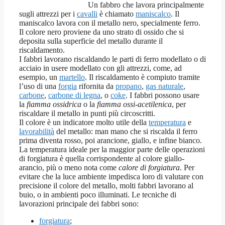
Un fabbro che lavora principalmente
sugli attrezzi per i
cavalli
è chiamato
maniscalco
. Il
maniscalco lavora con il metallo nero, specialmente ferro.
Il colore nero proviene da uno strato di ossido che si
deposita sulla superficie del metallo durante il
riscaldamento.
I fabbri lavorano riscaldando le parti di ferro modellato o di
acciaio in usere modellato con gli attrezzi, come, ad
esempio, un
martello
. Il riscaldamento è compiuto tramite
l’uso di una
forgia
rifornita da
propano
,
gas naturale
,
carbone
,
carbone di legna
, o
coke
. I fabbri possono usare
la
fiamma ossidrica
o la
fiamma ossi-acetilenica
, per
riscaldare il metallo in punti più circoscritti.
Il colore è un indicatore molto utile della
temperatura
e
lavorabilità
del metallo: man mano che si riscalda il ferro
prima diventa rosso, poi arancione, giallo, e infine bianco.
La temperatura ideale per la maggior parte delle operazioni
di forgiatura è quella corrispondente al colore giallo-
arancio, più o meno nota come
calore di forgiatura
. Per
evitare che la luce ambiente impedisca loro di valutare con
precisione il colore del metallo, molti fabbri lavorano al
buio, o in ambienti poco illuminati. Le tecniche di
lavorazioni principale dei fabbri sono:
forgiatura
;