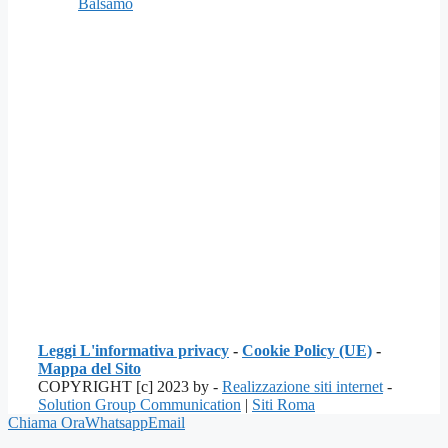
Balsamo
Leggi L'informativa privacy
-
Cookie Policy (UE)
-
Mappa del Sito
COPYRIGHT [c] 2023 by -
Realizzazione siti internet
-
Solution Group Communication
|
Siti Roma
Chiama Ora
Whatsapp
Email