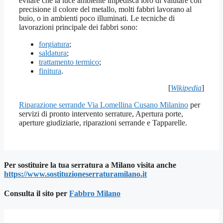
evitare che la luce ambiente impedisca loro di valutare con
precisione il colore del metallo, molti fabbri lavorano al
buio, o in ambienti poco illuminati. Le tecniche di
lavorazioni principale dei fabbri sono:
forgiatura
;
saldatura
;
trattamento termico
;
finitura
.
[
Wikipedia
]
Riparazione serrande Via Lomellina Cusano Milanino
per
servizi di pronto intervento serrature, Apertura porte,
aperture giudiziarie, riparazioni serrande e Tapparelle.
Per sostituire la tua serratura a Milano visita anche
https://www.sostituzioneserraturamilano.it
Consulta il sito per
Fab
bro Milano