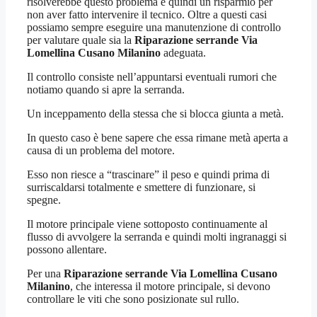
risolverebbe questo problema e quindi un risparmio per
non aver fatto intervenire il tecnico. Oltre a questi casi
possiamo sempre eseguire una manutenzione di controllo
per valutare quale sia la
Riparazione serrande Via
Lomellina Cusano Milanino
adeguata.
Il controllo consiste nell’appuntarsi eventuali rumori che
notiamo quando si apre la serranda.
Un inceppamento della stessa che si blocca giunta a metà.
In questo caso è bene sapere che essa rimane metà aperta a
causa di un problema del motore.
Esso non riesce a “trascinare” il peso e quindi prima di
surriscaldarsi totalmente e smettere di funzionare, si
spegne.
Il motore principale viene sottoposto continuamente al
flusso di avvolgere la serranda e quindi molti ingranaggi si
possono allentare.
Per una
Riparazione serrande Via Lomellina Cusano
Milanino
, che interessa il motore principale, si devono
controllare le viti che sono posizionate sul rullo.