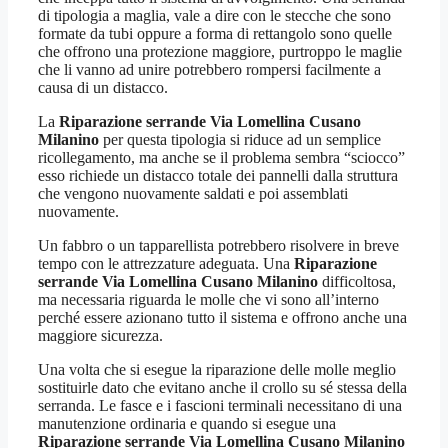
di tipologia a maglia, vale a dire con le stecche che sono
formate da tubi oppure a forma di rettangolo sono quelle
che offrono una protezione maggiore, purtroppo le maglie
che li vanno ad unire potrebbero rompersi facilmente a
causa di un distacco.
La
Riparazione serrande Via Lomellina Cusano
Milanino
per questa tipologia si riduce ad un semplice
ricollegamento, ma anche se il problema sembra “sciocco”
esso richiede un distacco totale dei pannelli dalla struttura
che vengono nuovamente saldati e poi assemblati
nuovamente.
Un fabbro o un tapparellista potrebbero risolvere in breve
tempo con le attrezzature adeguata. Una
Riparazione
serrande Via Lomellina Cusano Milanino
difficoltosa,
ma necessaria riguarda le molle che vi sono all’interno
perché essere azionano tutto il sistema e offrono anche una
maggiore sicurezza.
Una volta che si esegue la riparazione delle molle meglio
sostituirle dato che evitano anche il crollo su sé stessa della
serranda. Le fasce e i fascioni terminali necessitano di una
manutenzione ordinaria e quando si esegue una
Riparazione serrande Via Lomellina Cusano Milanino