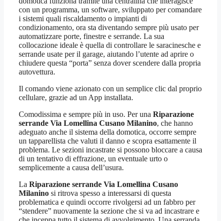
domotica funziona tramite una centralina che interagisce
con un programma, un software, sviluppato per comandare
i sistemi quali riscaldamento o impianti di
condizionamento, ora sta diventando sempre più usato per
automatizzare porte, finestre e serrande. La sua
collocazione ideale è quella di controllare le saracinesche e
serrande usate per il garage, aiutando l’utente ad aprire o
chiudere questa “porta” senza dover scendere dalla propria
autovettura.
Il comando viene azionato con un semplice clic dal proprio
cellulare, grazie ad un App installata.
Comodissima e sempre più in uso. Per una
Riparazione
serrande Via Lomellina Cusano Milanino
, che hanno
adeguato anche il sistema della domotica, occorre sempre
un tapparellista che valuti il danno e scopra esattamente il
problema. Le sezioni incastrate si possono bloccare a causa
di un tentativo di effrazione, un eventuale urto o
semplicemente a causa dell’usura.
La
Riparazione serrande Via Lomellina Cusano
Milanino
si ritrova spesso a interessarsi di questa
problematica e quindi occorre rivolgersi ad un fabbro per
“stendere” nuovamente la sezione che si va ad incastrare e
che inceppa tutto il sistema di avvolgimento. Una serranda