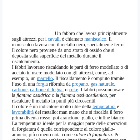
Un fabbro che lavora principalmente
sugli attrezzi per i
cavalli
è chiamato
maniscalco
. Il
maniscalco lavora con il metallo nero, specialmente ferro.
Il colore nero proviene da uno strato di ossido che si
deposita sulla superficie del metallo durante il
riscaldamento.
I fabbri lavorano riscaldando le parti di ferro modellato o di
acciaio in usere modellato con gli attrezzi, come, ad
esempio, un
martello
. Il riscaldamento è compiuto tramite
l’uso di una
forgia
rifornita da
propano
,
gas naturale
,
carbone
,
carbone di legna
, o
coke
. I fabbri possono usare
la
fiamma ossidrica
o la
fiamma ossi-acetilenica
, per
riscaldare il metallo in punti più circoscritti.
Il colore è un indicatore molto utile della
temperatura
e
lavorabilità
del metallo: man mano che si riscalda il ferro
prima diventa rosso, poi arancione, giallo, e infine bianco.
La temperatura ideale per la maggior parte delle operazioni
di forgiatura è quella corrispondente al colore giallo-
arancio, più o meno nota come
calore di forgiatura
. Per