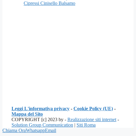
Cipressi Cinisello Balsamo
Leggi L'informativa privacy
-
Cookie Policy (UE)
-
Mappa del Sito
COPYRIGHT [c] 2023 by -
Realizzazione siti internet
-
Solution Group Communication
|
Siti Roma
Chiama Ora
Whatsapp
Email