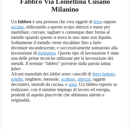
Fabbro Via Lomellina Cusano
Milanino
Un
fabbro
è una persona che crea oggetti di
ferro
oppure
acciaio
, utilizzando a questo scopo attrezzi a mano per
martellare, curvare, tagliare o comunque dare forma al
metallo quando questo si trova in uno stato non liquido.
Solitamente il metallo viene riscaldato fino a farlo
diventare incandescente, e successivamente sottoposto alla
lavorazione di
forgiatura
. Questo tipo di lavorazione è stata
una delle prime tecniche utilizzate per la lavorazione dei
metalli. Il termine “fabbro” proviene dalla parola latina
faber
.
Alcuni manufatti dei fabbri sono: cancelli di
ferro battuto
,
griglie
, ringhiere, mensole,
sculture
,
attrezzi
, oggetti
decorativi, utensili da cucina, e
armi
. Un fabbro esperto sa
realizzare, con il minimo impiego di lavoro ed energia,
prodotti di aspetto piacevole che abbinano talento e
originalità.