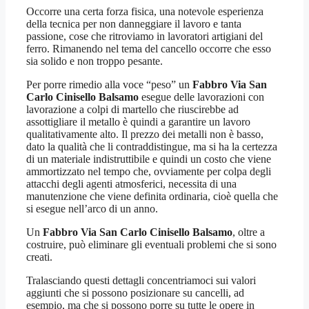
Occorre una certa forza fisica, una notevole esperienza
della tecnica per non danneggiare il lavoro e tanta
passione, cose che ritroviamo in lavoratori artigiani del
ferro. Rimanendo nel tema del cancello occorre che esso
sia solido e non troppo pesante.
Per porre rimedio alla voce “peso” un
Fabbro Via San
Carlo Cinisello Balsamo
esegue delle lavorazioni con
lavorazione a colpi di martello che riuscirebbe ad
assottigliare il metallo è quindi a garantire un lavoro
qualitativamente alto. Il prezzo dei metalli non è basso,
dato la qualità che li contraddistingue, ma si ha la certezza
di un materiale indistruttibile e quindi un costo che viene
ammortizzato nel tempo che, ovviamente per colpa degli
attacchi degli agenti atmosferici, necessita di una
manutenzione che viene definita ordinaria, cioè quella che
si esegue nell’arco di un anno.
Un
Fabbro Via San Carlo Cinisello Balsamo
, oltre a
costruire, può eliminare gli eventuali problemi che si sono
creati.
Tralasciando questi dettagli concentriamoci sui valori
aggiunti che si possono posizionare su cancelli, ad
esempio, ma che si possono porre su tutte le opere in