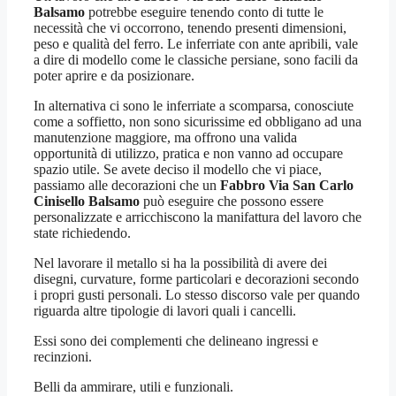
Balsamo
potrebbe eseguire tenendo conto di tutte le
necessità che vi occorrono, tenendo presenti dimensioni,
peso e qualità del ferro. Le inferriate con ante apribili, vale
a dire di modello come le classiche persiane, sono facili da
poter aprire e da posizionare.
In alternativa ci sono le inferriate a scomparsa, conosciute
come a soffietto, non sono sicurissime ed obbligano ad una
manutenzione maggiore, ma offrono una valida
opportunità di utilizzo, pratica e non vanno ad occupare
spazio utile. Se avete deciso il modello che vi piace,
passiamo alle decorazioni che un
Fabbro Via San Carlo
Cinisello Balsamo
può eseguire che possono essere
personalizzate e arricchiscono la manifattura del lavoro che
state richiedendo.
Nel lavorare il metallo si ha la possibilità di avere dei
disegni, curvature, forme particolari e decorazioni secondo
i propri gusti personali. Lo stesso discorso vale per quando
riguarda altre tipologie di lavori quali i cancelli.
Essi sono dei complementi che delineano ingressi e
recinzioni.
Belli da ammirare, utili e funzionali.