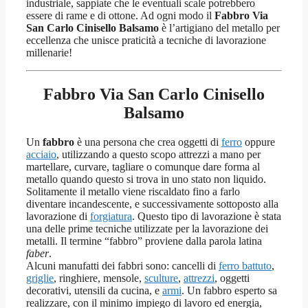
industriale, sappiate che le eventuali scale potrebbero
essere di rame e di ottone. Ad ogni modo il
Fabbro Via
San Carlo Cinisello Balsamo
è l’artigiano del metallo per
eccellenza che unisce praticità a tecniche di lavorazione
millenarie!
Fabbro Via San Carlo Cinisello
Balsamo
Un
fabbro
è una persona che crea oggetti di
ferro
oppure
acciaio
, utilizzando a questo scopo attrezzi a mano per
martellare, curvare, tagliare o comunque dare forma al
metallo quando questo si trova in uno stato non liquido.
Solitamente il metallo viene riscaldato fino a farlo
diventare incandescente, e successivamente sottoposto alla
lavorazione di
forgiatura
. Questo tipo di lavorazione è stata
una delle prime tecniche utilizzate per la lavorazione dei
metalli. Il termine “fabbro” proviene dalla parola latina
faber
.
Alcuni manufatti dei fabbri sono: cancelli di
ferro battuto
,
griglie
, ringhiere, mensole,
sculture
,
attrezzi
, oggetti
decorativi, utensili da cucina, e
armi
. Un fabbro esperto sa
realizzare, con il minimo impiego di lavoro ed energia,