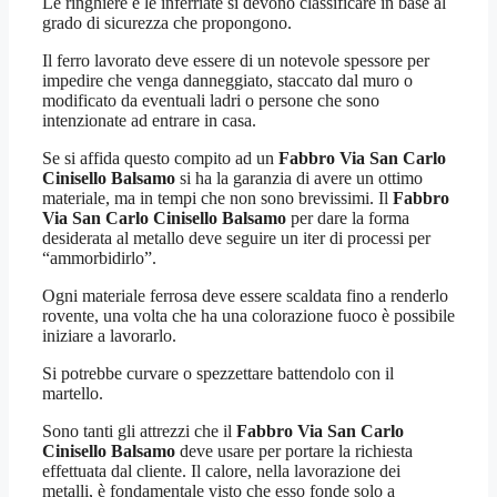
Le ringhiere e le inferriate si devono classificare in base al
grado di sicurezza che propongono.
Il ferro lavorato deve essere di un notevole spessore per
impedire che venga danneggiato, staccato dal muro o
modificato da eventuali ladri o persone che sono
intenzionate ad entrare in casa.
Se si affida questo compito ad un
Fabbro Via San Carlo
Cinisello Balsamo
si ha la garanzia di avere un ottimo
materiale, ma in tempi che non sono brevissimi. Il
Fabbro
Via San Carlo Cinisello Balsamo
per dare la forma
desiderata al metallo deve seguire un iter di processi per
“ammorbidirlo”.
Ogni materiale ferrosa deve essere scaldata fino a renderlo
rovente, una volta che ha una colorazione fuoco è possibile
iniziare a lavorarlo.
Si potrebbe curvare o spezzettare battendolo con il
martello.
Sono tanti gli attrezzi che il
Fabbro Via San Carlo
Cinisello Balsamo
deve usare per portare la richiesta
effettuata dal cliente. Il calore, nella lavorazione dei
metalli, è fondamentale visto che esso fonde solo a