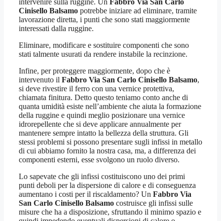
intervenire sulla ruggine. Un
Fabbro Via San Carlo
Cinisello Balsamo
potrebbe iniziare ad eliminare, tramite
lavorazione diretta, i punti che sono stati maggiormente
interessati dalla ruggine.
Eliminare, modificare e sostituire componenti che sono
stati talmente usurati da rendere instabile la recinzione.
Infine, per proteggere maggiormente, dopo che è
intervenuto il
Fabbro Via San Carlo Cinisello Balsamo
,
si deve rivestire il ferro con una vernice protettiva,
chiamata finitura. Detto questo teniamo conto anche di
quanta umidità esiste nell’ambiente che aiuta la formazione
della ruggine e quindi meglio posizionare una vernice
idrorepellente che si deve applicare annualmente per
mantenere sempre intatto la bellezza della struttura. Gli
stessi problemi si possono presentare sugli infissi in metallo
di cui abbiamo fornito la nostra casa, ma, a differenza dei
componenti esterni, esse svolgono un ruolo diverso.
Lo sapevate che gli infissi costituiscono uno dei primi
punti deboli per la dispersione di calore e di conseguenza
aumentano i costi per il riscaldamento? Un
Fabbro Via
San Carlo Cinisello Balsamo
costruisce gli infissi sulle
misure che ha a disposizione, sfruttando il minimo spazio e
quindi impedendo eventuali dispersioni di calore o