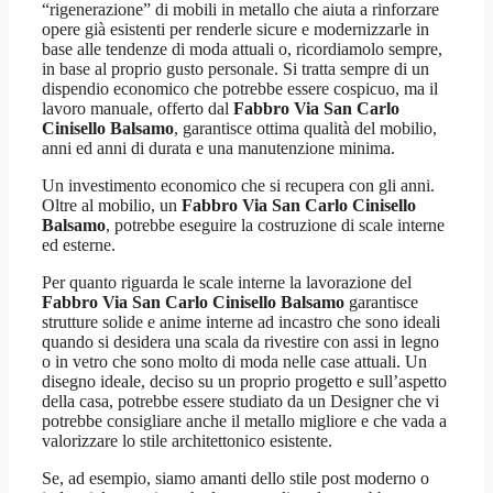
“rigenerazione” di mobili in metallo che aiuta a rinforzare
opere già esistenti per renderle sicure e modernizzarle in
base alle tendenze di moda attuali o, ricordiamolo sempre,
in base al proprio gusto personale. Si tratta sempre di un
dispendio economico che potrebbe essere cospicuo, ma il
lavoro manuale, offerto dal
Fabbro Via San Carlo
Cinisello Balsamo
, garantisce ottima qualità del mobilio,
anni ed anni di durata e una manutenzione minima.
Un investimento economico che si recupera con gli anni.
Oltre al mobilio, un
Fabbro Via San Carlo Cinisello
Balsamo
, potrebbe eseguire la costruzione di scale interne
ed esterne.
Per quanto riguarda le scale interne la lavorazione del
Fabbro Via San Carlo Cinisello Balsamo
garantisce
strutture solide e anime interne ad incastro che sono ideali
quando si desidera una scala da rivestire con assi in legno
o in vetro che sono molto di moda nelle case attuali. Un
disegno ideale, deciso su un proprio progetto e sull’aspetto
della casa, potrebbe essere studiato da un Designer che vi
potrebbe consigliare anche il metallo migliore e che vada a
valorizzare lo stile architettonico esistente.
Se, ad esempio, siamo amanti dello stile post moderno o