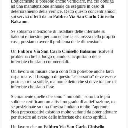
Logicamente si possono anche verniciare, ma ciò obbliga
ad una manutenzione annuale da eseguire in caso di
deterioramento della vernice. Detto questo concentriamoci
sui servizi offerti da un
Fabbro Via San Carlo Cinisello
Balsamo
.
Se abbiamo intenzione di installare delle inferriate su
balconi e finestre, per aumentare la sicurezza della propria
casa, possiamo avere il problema delle dimensioni.
Un
Fabbro Via San Carlo Cinisello Balsamo
risolve il
problema che ha luogo quando si acquistano delle
inferriate che siano commerciali.
Un lavoro su misura che a conti fatti potrebbe anche farci
risparmiare. Il fissaggio di questo “accessorio” deve essere
posto su mura solide, ma non è detto che si deve trattare di
inferriate che siano fisse.
Sicuramente quelle che sono “immobili” sono tra le più
solide e certificano un altissimo grado di antieffrazione, ma
se posizionate su una finestra limitano molto l’apertura.
Non preoccupativi esistono molte varianti da poter adottare
per riuscire ad avere delle inferriate che siano apribili.
Un lavoro che un
Fabbro Via San Carlo Cinisello