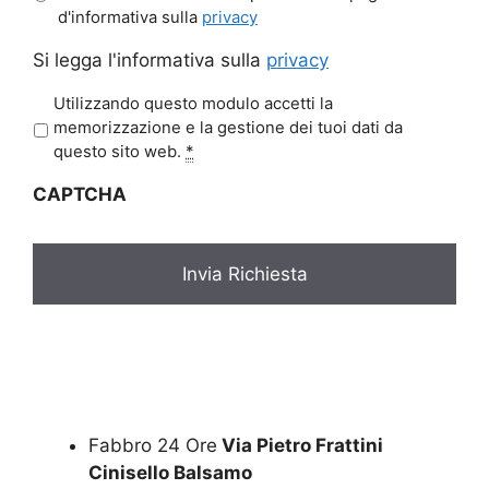
d'informativa sulla
privacy
Si legga l'informativa sulla
privacy
P
Utilizzando questo modulo accetti la
r
memorizzazione e la gestione dei tuoi dati da
i
questo sito web.
*
v
CAPTCHA
a
c
y
*
Fabbro 24 Ore
Via Pietro Frattini
Cinisello Balsamo