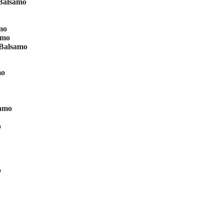
 Balsamo
mo
amo
 Balsamo
mo
samo
o
o