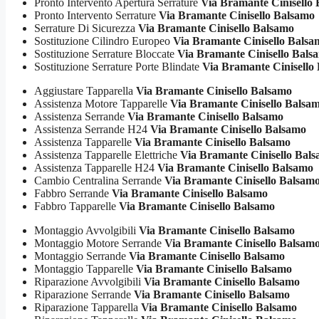
Pronto Intervento Apertura Serrature
Via Bramante Cinisello
Pronto Intervento Serrature
Via Bramante Cinisello Balsamo
Serrature Di Sicurezza
Via Bramante Cinisello Balsamo
Sostituzione Cilindro Europeo
Via Bramante Cinisello Balsa
Sostituzione Serrature Bloccate
Via Bramante Cinisello Bals
Sostituzione Serrature Porte Blindate
Via Bramante Cinisello
Aggiustare Tapparella
Via Bramante Cinisello Balsamo
Assistenza Motore Tapparelle
Via Bramante Cinisello Balsa
Assistenza Serrande
Via Bramante Cinisello Balsamo
Assistenza Serrande H24
Via Bramante Cinisello Balsamo
Assistenza Tapparelle
Via Bramante Cinisello Balsamo
Assistenza Tapparelle Elettriche
Via Bramante Cinisello Bal
Assistenza Tapparelle H24
Via Bramante Cinisello Balsamo
Cambio Centralina Serrande
Via Bramante Cinisello Balsam
Fabbro Serrande
Via Bramante Cinisello Balsamo
Fabbro Tapparelle
Via Bramante Cinisello Balsamo
Montaggio Avvolgibili
Via Bramante Cinisello Balsamo
Montaggio Motore Serrande
Via Bramante Cinisello Balsam
Montaggio Serrande
Via Bramante Cinisello Balsamo
Montaggio Tapparelle
Via Bramante Cinisello Balsamo
Riparazione Avvolgibili
Via Bramante Cinisello Balsamo
Riparazione Serrande
Via Bramante Cinisello Balsamo
Riparazione Tapparella
Via Bramante Cinisello Balsamo