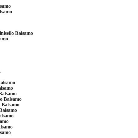
lsamo
alsamo
nisello Balsamo
samo
o
Balsamo
alsamo
 Balsamo
lo Balsamo
o Balsamo
 Balsamo
alsamo
samo
alsamo
lsamo