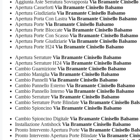
Aggiunta Aste Serratura Sovrapposta
Via Bramante Cinisello
Apertura Casseforti
Via Bramante Cinisello Balsamo
Apertura Giudiziaria
Via Bramante Cinisello Balsamo
Apertura Porta Con Lastra
Via Bramante Cinisello Balsamo
Apertura Porte
Via Bramante Cinisello Balsamo
Apertura Porte Bloccate
Via Bramante Cinisello Balsamo
Apertura Porte Con Scasso
Via Bramante Cinisello Balsamo
Apertura Porte Giudiziarie
Via Bramante Cinisello Balsamo
Apertura Porte H24
Via Bramante Cinisello Balsamo
Apertura Serrature
Via Bramante Cinisello Balsamo
Apertura Serrature H24
Via Bramante Cinisello Balsamo
Cambio Guarnizione
Via Bramante Cinisello Balsamo
Cambio Maniglia
Via Bramante Cinisello Balsamo
Cambio Pannelli
Via Bramante Cinisello Balsamo
Cambio Pannello Esterno
Via Bramante Cinisello Balsamo
Cambio Pannello Interno
Via Bramante Cinisello Balsamo
Cambio Serrature
Via Bramante Cinisello Balsamo
Cambio Serrature Porte Blindate
Via Bramante Cinisello Bal
Cambio Spioncino
Via Bramante Cinisello Balsamo
Cambio Spioncino Digitale
Via Bramante Cinisello Balsamo
Installazione Antishock
Via Bramante Cinisello Balsamo
Pronto Intervento Apertura Porte
Via Bramante Cinisello Bal
Pronto Intervento Apertura Porte Blindate
Via Bramante Cinis