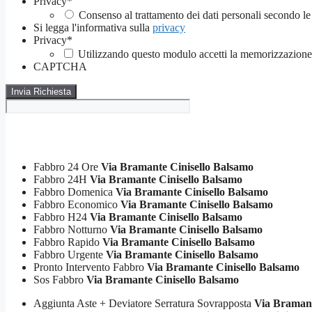
Privacy
*
Consenso al trattamento dei dati personali secondo le
Si legga l'informativa sulla
privacy
Privacy
*
Utilizzando questo modulo accetti la memorizzazione e
CAPTCHA
Fabbro 24 Ore
Via Bramante Cinisello Balsamo
Fabbro 24H
Via Bramante Cinisello Balsamo
Fabbro Domenica
Via Bramante Cinisello Balsamo
Fabbro Economico
Via Bramante Cinisello Balsamo
Fabbro H24
Via Bramante Cinisello Balsamo
Fabbro Notturno
Via Bramante Cinisello Balsamo
Fabbro Rapido
Via Bramante Cinisello Balsamo
Fabbro Urgente
Via Bramante Cinisello Balsamo
Pronto Intervento Fabbro
Via Bramante Cinisello Balsamo
Sos Fabbro
Via Bramante Cinisello Balsamo
Aggiunta Aste + Deviatore Serratura Sovrapposta
Via Bramant