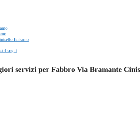
o
lsamo
samo
Cinisello Balsamo
stri sogni
giori servizi per Fabbro Via Bramante Cini