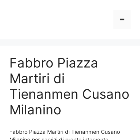
Vai
al
contenuto
Menu
Fabbro Piazza
Martiri di
Tienanmen Cusano
Milanino
Fabbro Piazza Martiri di Tienanmen Cusano
Milanino per servizi di pronto intervento