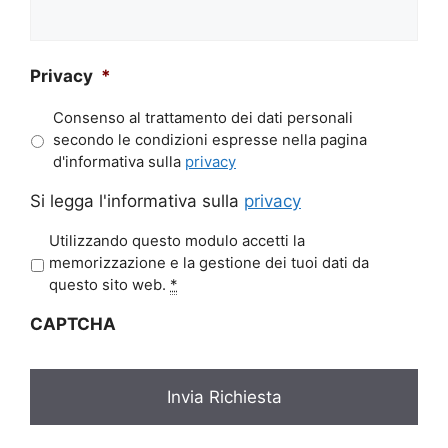
Privacy
*
Consenso al trattamento dei dati personali
secondo le condizioni espresse nella pagina
d'informativa sulla
privacy
Si legga l'informativa sulla
privacy
P
Utilizzando questo modulo accetti la
r
memorizzazione e la gestione dei tuoi dati da
i
questo sito web.
*
v
CAPTCHA
a
c
y
*