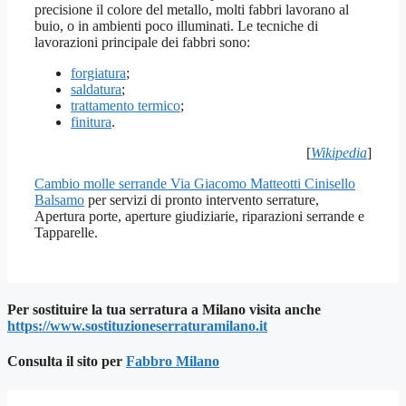
precisione il colore del metallo, molti fabbri lavorano al
buio, o in ambienti poco illuminati. Le tecniche di
lavorazioni principale dei fabbri sono:
forgiatura
;
saldatura
;
trattamento termico
;
finitura
.
[
Wikipedia
]
Cambio molle serrande Via Giacomo Matteotti Cinisello
Balsamo
per servizi di pronto intervento serrature,
Apertura porte, aperture giudiziarie, riparazioni serrande e
Tapparelle.
Per sostituire la tua serratura a Milano visita anche
https://www.sostituzioneserraturamilano.it
Consulta il sito per
Fab
bro Milano