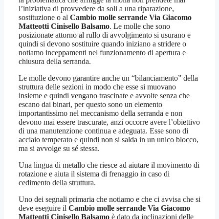
l’iniziativa di provvedere da soli a una riparazione,
sostituzione o al
Cambio molle serrande Via Giacomo
Matteotti Cinisello Balsamo
. Le molle che sono
posizionate attorno al rullo di avvolgimento si usurano e
quindi si devono sostituire quando iniziano a stridere o
notiamo inceppamenti nel funzionamento di apertura e
chiusura della serranda.
Le molle devono garantire anche un “bilanciamento” della
struttura delle sezioni in modo che esse si muovano
insieme e quindi vengano trascinate e avvolte senza che
escano dai binari, per questo sono un elemento
importantissimo nel meccanismo della serranda e non
devono mai essere trascurate, anzi occorre avere l’obiettivo
di una manutenzione continua e adeguata. Esse sono di
acciaio temperato e quindi non si salda in un unico blocco,
ma si avvolge su sé stessa.
Una lingua di metallo che riesce ad aiutare il movimento di
rotazione e aiuta il sistema di frenaggio in caso di
cedimento della struttura.
Uno dei segnali primaria che notiamo e che ci avvisa che si
deve eseguire il
Cambio molle serrande Via Giacomo
Matteotti Cinisello Balsamo
è dato da inclinazioni delle