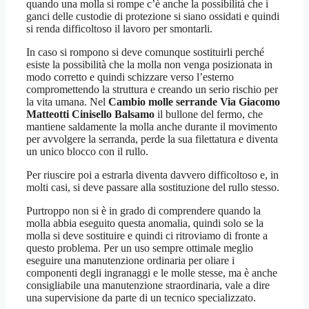
quando una molla si rompe c’è anche la possibilità che i
ganci delle custodie di protezione si siano ossidati e quindi
si renda difficoltoso il lavoro per smontarli.
In caso si rompono si deve comunque sostituirli perché
esiste la possibilità che la molla non venga posizionata in
modo corretto e quindi schizzare verso l’esterno
compromettendo la struttura e creando un serio rischio per
la vita umana. Nel
Cambio molle serrande Via Giacomo
Matteotti Cinisello Balsamo
il bullone del fermo, che
mantiene saldamente la molla anche durante il movimento
per avvolgere la serranda, perde la sua filettatura e diventa
un unico blocco con il rullo.
Per riuscire poi a estrarla diventa davvero difficoltoso e, in
molti casi, si deve passare alla sostituzione del rullo stesso.
Purtroppo non si è in grado di comprendere quando la
molla abbia eseguito questa anomalia, quindi solo se la
molla si deve sostituire e quindi ci ritroviamo di fronte a
questo problema. Per un uso sempre ottimale meglio
eseguire una manutenzione ordinaria per oliare i
componenti degli ingranaggi e le molle stesse, ma è anche
consigliabile una manutenzione straordinaria, vale a dire
una supervisione da parte di un tecnico specializzato.