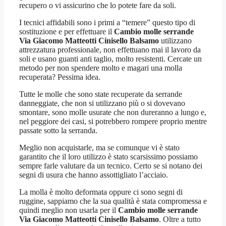
recupero o vi assicurino che lo potete fare da soli.
I tecnici affidabili sono i primi a “temere” questo tipo di
sostituzione e per effettuare il
Cambio molle serrande
Via Giacomo Matteotti Cinisello Balsamo
utilizzano
attrezzatura professionale, non effettuano mai il lavoro da
soli e usano guanti anti taglio, molto resistenti. Cercate un
metodo per non spendere molto e magari una molla
recuperata? Pessima idea.
Tutte le molle che sono state recuperate da serrande
danneggiate, che non si utilizzano più o si dovevano
smontare, sono molle usurate che non dureranno a lungo e,
nel peggiore dei casi, si potrebbero rompere proprio mentre
passate sotto la serranda.
Meglio non acquistarle, ma se comunque vi è stato
garantito che il loro utilizzo è stato scarsissimo possiamo
sempre farle valutare da un tecnico. Certo se si notano dei
segni di usura che hanno assottigliato l’acciaio.
La molla è molto deformata oppure ci sono segni di
ruggine, sappiamo che la sua qualità è stata compromessa e
quindi meglio non usarla per il
Cambio molle serrande
Via Giacomo Matteotti Cinisello Balsamo
. Oltre a tutto