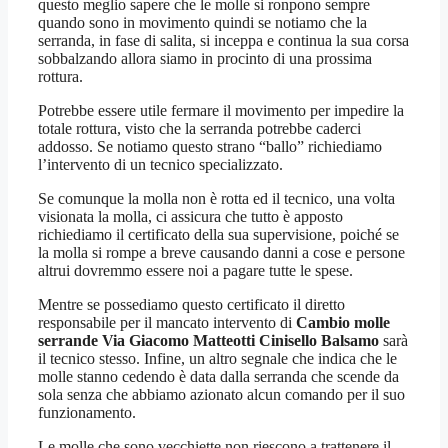
questo meglio sapere che le molle si ronpono sempre
quando sono in movimento quindi se notiamo che la
serranda, in fase di salita, si inceppa e continua la sua corsa
sobbalzando allora siamo in procinto di una prossima
rottura.
Potrebbe essere utile fermare il movimento per impedire la
totale rottura, visto che la serranda potrebbe caderci
addosso. Se notiamo questo strano “ballo” richiediamo
l’intervento di un tecnico specializzato.
Se comunque la molla non è rotta ed il tecnico, una volta
visionata la molla, ci assicura che tutto è apposto
richiediamo il certificato della sua supervisione, poiché se
la molla si rompe a breve causando danni a cose e persone
altrui dovremmo essere noi a pagare tutte le spese.
Mentre se possediamo questo certificato il diretto
responsabile per il mancato intervento di
Cambio molle
serrande Via Giacomo Matteotti Cinisello Balsamo
sarà
il tecnico stesso. Infine, un altro segnale che indica che le
molle stanno cedendo è data dalla serranda che scende da
sola senza che abbiamo azionato alcun comando per il suo
funzionamento.
Le molle che sono vecchiette non riescono a trattenere il