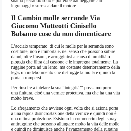
stiamo passando sotto e potrebbe danneggiare altri
ingranaggi o surriscaldare il motore.
Il
Cambio molle serrande Via
Giacomo Matteotti Cinisello
Balsamo
cose da non dimenticare
L’acciaio temperato, di cui le molle per la serranda sono
costituite, non è immortale, nel senso che possono subire
danni, oltre l’usura, e arrugginirsi a causa di umidità o
pioggia che filtra dal cassone e le impregna totalmente. La
ruggine porta ad un lento, ma costante deterioramento della
lega, un indebolimento che distrugge la molla e quindi la
porta a rompersi.
Per riuscire a tutelare la sua “integrità’” possiamo porre
una finitura, cioè una vernice protettiva, ma che ha una vita
molto breve.
Lo sfregamento che avviene ogni volta che si aziona porta
a una rapida disincrostazione della vernice e quindi non è
una ottima protezione. Esistono in commercio degli spray
antiruggine che possono allungare molto la vita delle molle
e quindi ne diminuisce anche l’avanzamento della ruggine