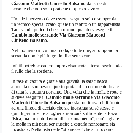
Giacomo Matteotti Cinisello Balsamo
da parte di
persone che non sono pratiche di questo lavoro.
Un tale intervento deve essere eseguito solo e sempre da
un tecnico specializzato, quale un fabbro o un tapparellista.
Tantissimi i pericoli che si corrono quando si esegue il
Cambio molle serrande Via Giacomo Matteotti
Cinisello Balsamo
.
Nel momento in cui una molla, o tutte due, si rompono la
serranda non è più in grado di essere sicura.
Infatti potrebbe cadere improvvisamente a terra trascinando
il rullo che la sostiene.
In fase di caduta e grazie alla gravità, la saracinesca
aumenta il suo peso e questo porta ad un cedimento totale
di tutta la struttura portante. Una volta che la molla è rotta e
si deve eseguire il
Cambio molle serrande Via Giacomo
Matteotti Cinisello Balsamo
possiamo ritrovarci di fronte
ad una lingua di acciaio che sia incastrata su sé stessa e
quindi per riuscire a toglierla non sarà sufficiente la forza
fisica, ma un lento lavoro di “sezionamento”, cioè tagliare
la molla in più parti per riuscire a estrarla nonostante sia
incastrata. Nella lista delle “stranezze” che si ritrovano