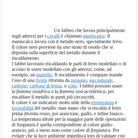
Un fabbro che lavora principalmente
sugli attrezzi per i
cavalli
è chiamato
maniscalco
. Il
maniscalco lavora con il metallo nero, specialmente ferro.
Il colore nero proviene da uno strato di ossido che si
deposita sulla superficie del metallo durante il
riscaldamento.
I fabbri lavorano riscaldando le parti di ferro modellato o di
acciaio in usere modellato con gli attrezzi, come, ad
esempio, un
martello
. Il riscaldamento è compiuto tramite
l’uso di una
forgia
rifornita da
propano
,
gas naturale
,
carbone
,
carbone di legna
, o
coke
. I fabbri possono usare
la
fiamma ossidrica
o la
fiamma ossi-acetilenica
, per
riscaldare il metallo in punti più circoscritti.
Il colore è un indicatore molto utile della
temperatura
e
lavorabilità
del metallo: man mano che si riscalda il ferro
prima diventa rosso, poi arancione, giallo, e infine bianco.
La temperatura ideale per la maggior parte delle operazioni
di forgiatura è quella corrispondente al colore giallo-
arancio, più o meno nota come
calore di forgiatura
. Per
evitare che la luce ambiente impedisca loro di valutare con