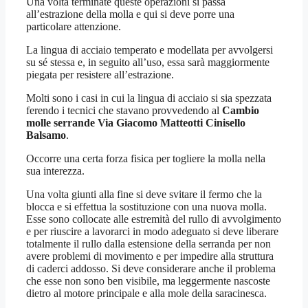
Una volta terminate queste operazioni si passa
all’estrazione della molla e qui si deve porre una
particolare attenzione.
La lingua di acciaio temperato e modellata per avvolgersi
su sé stessa e, in seguito all’uso, essa sarà maggiormente
piegata per resistere all’estrazione.
Molti sono i casi in cui la lingua di acciaio si sia spezzata
ferendo i tecnici che stavano provvedendo al
Cambio
molle serrande Via Giacomo Matteotti Cinisello
Balsamo
.
Occorre una certa forza fisica per togliere la molla nella
sua interezza.
Una volta giunti alla fine si deve svitare il fermo che la
blocca e si effettua la sostituzione con una nuova molla.
Esse sono collocate alle estremità del rullo di avvolgimento
e per riuscire a lavorarci in modo adeguato si deve liberare
totalmente il rullo dalla estensione della serranda per non
avere problemi di movimento e per impedire alla struttura
di caderci addosso. Si deve considerare anche il problema
che esse non sono ben visibile, ma leggermente nascoste
dietro al motore principale e alla mole della saracinesca.