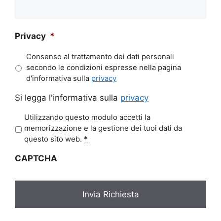
Privacy
*
Consenso al trattamento dei dati personali
secondo le condizioni espresse nella pagina
d'informativa sulla
privacy
Si legga l'informativa sulla
privacy
P
Utilizzando questo modulo accetti la
r
memorizzazione e la gestione dei tuoi dati da
i
questo sito web.
*
v
CAPTCHA
a
c
y
*