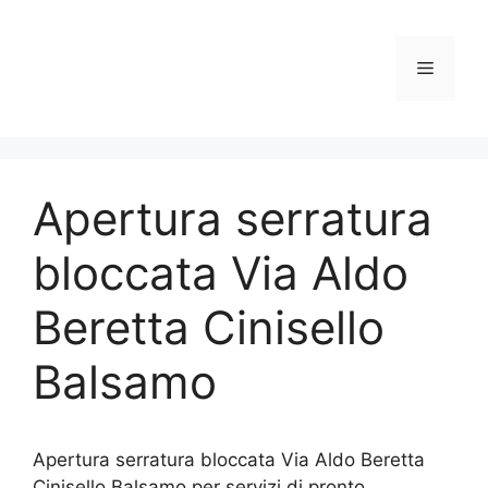
Vai
al
contenuto
Menu
Apertura serratura
bloccata Via Aldo
Beretta Cinisello
Balsamo
Apertura serratura bloccata Via Aldo Beretta
Cinisello Balsamo per servizi di pronto