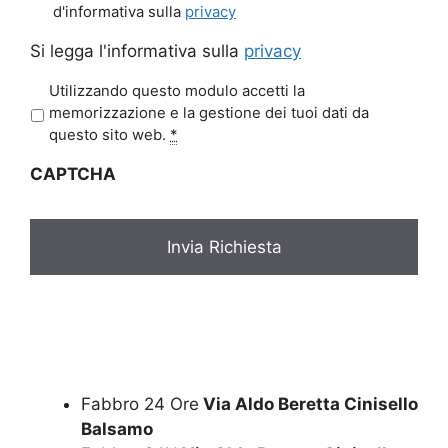
d'informativa sulla
privacy
Si legga l'informativa sulla
privacy
P
Utilizzando questo modulo accetti la
r
memorizzazione e la gestione dei tuoi dati da
i
questo sito web.
*
v
CAPTCHA
a
c
y
*
Fabbro 24 Ore
Via Aldo Beretta Cinisello
Balsamo