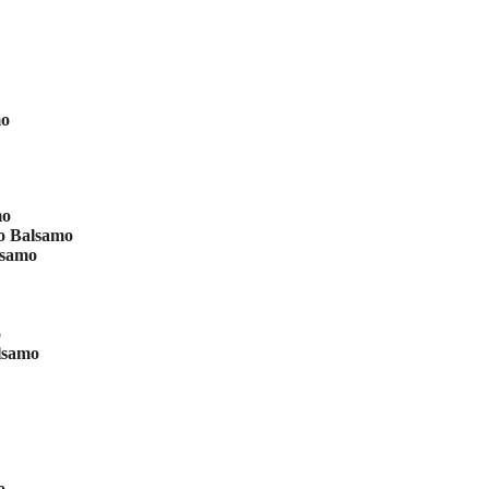
mo
mo
lo Balsamo
lsamo
o
alsamo
o