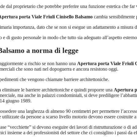
nde dal proprietario che potrebbe preferire una funzione estetica che far v
Apertura porta Viale Friuli Cinisello Balsamo
cambia sensibilmente pe
maria importanza, dato che se non si esegue un adattamento a misura delle
io e di gusto personale in modo che tutto sia adeguato all’aspetto esterno
 Balsamo
a norma di legge
maggiormente a rischio se non hanno una
Apertura porta Viale Friuli 
commerciali che sono nati nel dopoguerra e ancora resistono oggi.
mpedimenti che vengono chiamate barriere architettoniche.
 a eliminare le barriere architettoniche e quindi proporre una
Apertura po
merciale, ma anche in palazzi condominiali, si deve prediligere l’abbatt
/14 giugno 1989.
possedere una larghezza di almeno 90 centimetri per permettere l’access
ilizzate da persone a scarso livello motorio devono essere costruite a 
case “vecchiette” si devono eseguire dei lavori di ristrutturazione o di ad
i insieme a dei professionisti del settore che ci consiglino i passi da eff