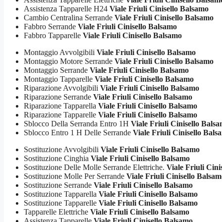
Assistenza Tapparelle H24
Viale Friuli Cinisello Balsamo
Cambio Centralina Serrande
Viale Friuli Cinisello Balsamo
Fabbro Serrande
Viale Friuli Cinisello Balsamo
Fabbro Tapparelle
Viale Friuli Cinisello Balsamo
Montaggio Avvolgibili
Viale Friuli Cinisello Balsamo
Montaggio Motore Serrande
Viale Friuli Cinisello Balsamo
Montaggio Serrande
Viale Friuli Cinisello Balsamo
Montaggio Tapparelle
Viale Friuli Cinisello Balsamo
Riparazione Avvolgibili
Viale Friuli Cinisello Balsamo
Riparazione Serrande
Viale Friuli Cinisello Balsamo
Riparazione Tapparella
Viale Friuli Cinisello Balsamo
Riparazione Tapparelle
Viale Friuli Cinisello Balsamo
Sblocco Della Serranda Entro 1H
Viale Friuli Cinisello Bals
Sblocco Entro 1 H Delle Serrande
Viale Friuli Cinisello Bals
Sostituzione Avvolgibili
Viale Friuli Cinisello Balsamo
Sostituzione Cinghia
Viale Friuli Cinisello Balsamo
Sostituzione Delle Molle Serrande Elettriche.
Viale Friuli Cini
Sostituzione Molle Per Serrande
Viale Friuli Cinisello Balsa
Sostituzione Serrande
Viale Friuli Cinisello Balsamo
Sostituzione Tapparella
Viale Friuli Cinisello Balsamo
Sostituzione Tapparelle
Viale Friuli Cinisello Balsamo
Tapparelle Elettriche
Viale Friuli Cinisello Balsamo
Assistenza Tapparelle
Viale Friuli Cinisello Balsamo