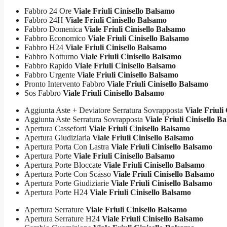
Fabbro 24 Ore
Viale Friuli Cinisello Balsamo
Fabbro 24H
Viale Friuli Cinisello Balsamo
Fabbro Domenica
Viale Friuli Cinisello Balsamo
Fabbro Economico
Viale Friuli Cinisello Balsamo
Fabbro H24
Viale Friuli Cinisello Balsamo
Fabbro Notturno
Viale Friuli Cinisello Balsamo
Fabbro Rapido
Viale Friuli Cinisello Balsamo
Fabbro Urgente
Viale Friuli Cinisello Balsamo
Pronto Intervento Fabbro
Viale Friuli Cinisello Balsamo
Sos Fabbro
Viale Friuli Cinisello Balsamo
Aggiunta Aste + Deviatore Serratura Sovrapposta
Viale Friuli
Aggiunta Aste Serratura Sovrapposta
Viale Friuli Cinisello B
Apertura Casseforti
Viale Friuli Cinisello Balsamo
Apertura Giudiziaria
Viale Friuli Cinisello Balsamo
Apertura Porta Con Lastra
Viale Friuli Cinisello Balsamo
Apertura Porte
Viale Friuli Cinisello Balsamo
Apertura Porte Bloccate
Viale Friuli Cinisello Balsamo
Apertura Porte Con Scasso
Viale Friuli Cinisello Balsamo
Apertura Porte Giudiziarie
Viale Friuli Cinisello Balsamo
Apertura Porte H24
Viale Friuli Cinisello Balsamo
Apertura Serrature
Viale Friuli Cinisello Balsamo
Apertura Serrature H24
Viale Friuli Cinisello Balsamo