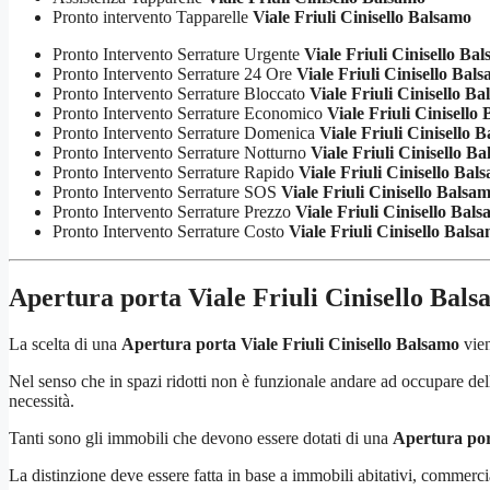
Pronto intervento Tapparelle
Viale Friuli Cinisello Balsamo
Pronto Intervento Serrature Urgente
Viale Friuli Cinisello Ba
Pronto Intervento Serrature 24 Ore
Viale Friuli Cinisello Bal
Pronto Intervento Serrature Bloccato
Viale Friuli Cinisello B
Pronto Intervento Serrature Economico
Viale Friuli Cinisello
Pronto Intervento Serrature Domenica
Viale Friuli Cinisello 
Pronto Intervento Serrature Notturno
Viale Friuli Cinisello B
Pronto Intervento Serrature Rapido
Viale Friuli Cinisello Bal
Pronto Intervento Serrature SOS
Viale Friuli Cinisello Balsa
Pronto Intervento Serrature Prezzo
Viale Friuli Cinisello Bal
Pronto Intervento Serrature Costo
Viale Friuli Cinisello Bals
Apertura porta Viale Friuli Cinisello Bal
La scelta di una
Apertura porta Viale Friuli Cinisello Balsamo
vien
Nel senso che in spazi ridotti non è funzionale andare ad occupare dello
necessità.
Tanti sono gli immobili che devono essere dotati di una
Apertura por
La distinzione deve essere fatta in base a immobili abitativi, commerci