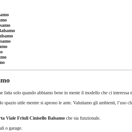
lsamo
samo
alsamo
 Balsamo
Balsamo
alsamo
samo
mo
samo
amo
samo
e fatta solo quando abbiamo bene in mente il modello che ci interessa e
 spazio utile mentre si aprono le ante. Valutiamo gli ambienti, l’uso che
ta Viale Friuli Cinisello Balsamo
che sia funzionale.
ali o garage.