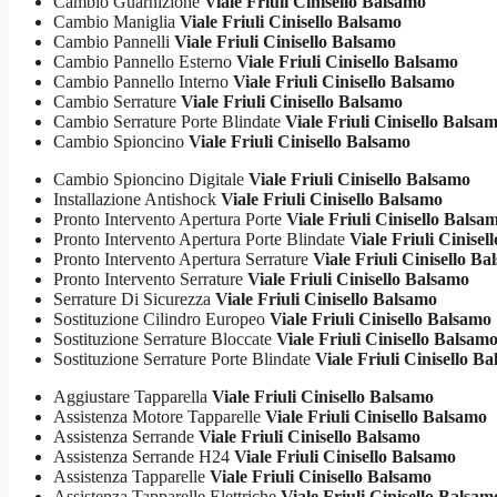
Cambio Guarnizione
Viale Friuli Cinisello Balsamo
Cambio Maniglia
Viale Friuli Cinisello Balsamo
Cambio Pannelli
Viale Friuli Cinisello Balsamo
Cambio Pannello Esterno
Viale Friuli Cinisello Balsamo
Cambio Pannello Interno
Viale Friuli Cinisello Balsamo
Cambio Serrature
Viale Friuli Cinisello Balsamo
Cambio Serrature Porte Blindate
Viale Friuli Cinisello Balsa
Cambio Spioncino
Viale Friuli Cinisello Balsamo
Cambio Spioncino Digitale
Viale Friuli Cinisello Balsamo
Installazione Antishock
Viale Friuli Cinisello Balsamo
Pronto Intervento Apertura Porte
Viale Friuli Cinisello Balsa
Pronto Intervento Apertura Porte Blindate
Viale Friuli Cinisel
Pronto Intervento Apertura Serrature
Viale Friuli Cinisello Ba
Pronto Intervento Serrature
Viale Friuli Cinisello Balsamo
Serrature Di Sicurezza
Viale Friuli Cinisello Balsamo
Sostituzione Cilindro Europeo
Viale Friuli Cinisello Balsamo
Sostituzione Serrature Bloccate
Viale Friuli Cinisello Balsam
Sostituzione Serrature Porte Blindate
Viale Friuli Cinisello B
Aggiustare Tapparella
Viale Friuli Cinisello Balsamo
Assistenza Motore Tapparelle
Viale Friuli Cinisello Balsamo
Assistenza Serrande
Viale Friuli Cinisello Balsamo
Assistenza Serrande H24
Viale Friuli Cinisello Balsamo
Assistenza Tapparelle
Viale Friuli Cinisello Balsamo
Assistenza Tapparelle Elettriche
Viale Friuli Cinisello Balsam