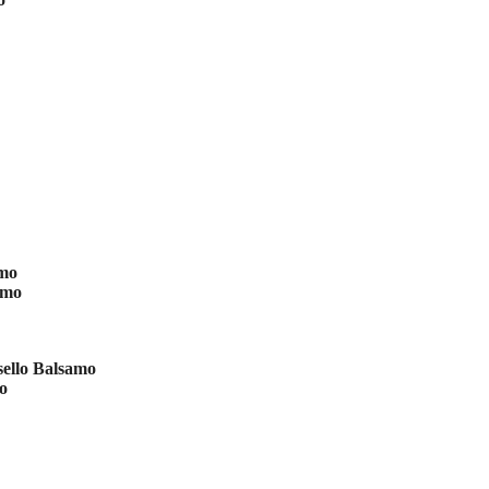
amo
amo
sello Balsamo
mo