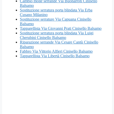
Cambio molle serrande Via Buonarroti Cinisello
Balsamo
Sostituzione serratura porta blindata Via Erba
Cusano Milanino
Sostituzione serrature Via Capuana Cinisello
Balsamo
Tapparellista Via Giovanni Prati Cinisello Balsamo
Sostituzione serratura porta blindata Via Luigi
Cherubini Cinisello Balsamo
Riparazione serrande Via Cesare Cantù Cinisello
Balsamo
Fabbro Via Vittorio Alfieri Cinisello Balsamo
Tapparellista Via Libertà Cinisello Balsamo