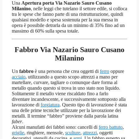
Una
Apertura porta Via Nazario Sauro Cusano
Milanino
, nelle leggi che tutelano il settore edile, si colloca
tra le spese che fanno parte di una ristrutturazione, quindi
qualsiasi modello e spesa sostenuta per la sua messa in
opera è possibile detrarla da un minimo di 35% fino ad un
massimo di 60% sulla spesa totale.
Fabbro Via Nazario Sauro Cusano
Milanino
Un
fabbro
è una persona che crea oggetti di
ferro
oppure
acciaio
, utilizzando a questo scopo attrezzi a mano per
martellare, curvare, tagliare o comunque dare forma al
metallo quando questo si trova in uno stato non liquido.
Solitamente il metallo viene riscaldato fino a farlo
diventare incandescente, e successivamente sottoposto alla
lavorazione di
forgiatura
. Questo tipo di lavorazione è stata
una delle prime tecniche utilizzate per la lavorazione dei
metalli. Il termine “fabbro” proviene dalla parola latina
faber
.
Alcuni manufatti dei fabbri sono: cancelli di
ferro battuto
,
griglie
, ringhiere, mensole,
sculture
,
attrezzi
, oggetti
decorativi, utensili da cucina, e
armi
. Un fabbro esperto sa